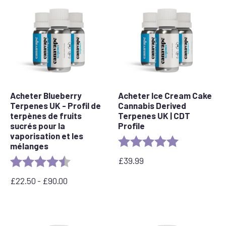
£
£
et
et
90,00
90,00
£
£
Acheter Blueberry
Acheter Ice Cream Cake
Terpenes UK - Profil de
Cannabis Derived
terpènes de fruits
Terpenes UK | CDT
sucrés pour la
Profile
vaporisation et les
Rating:
5.0 out of 5 s
mélanges
£
39.99
Rating:
4.3 out of 5 stars
£
22.50
-
£
90.00
Prix
:
entre
22,50
£