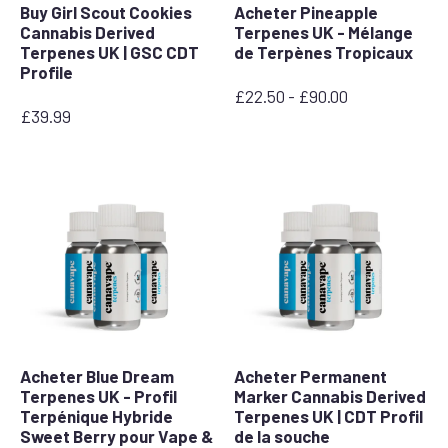
Buy Girl Scout Cookies
Acheter Pineapple
Cannabis Derived
Terpenes UK - Mélange
Terpenes UK | GSC CDT
de Terpènes Tropicaux
Profile
£
22.50
-
£
90.00
Prix
£
39.99
:
entre
22,50
£
et
90,00
£
Acheter Blue Dream
Acheter Permanent
Terpenes UK - Profil
Marker Cannabis Derived
Terpénique Hybride
Terpenes UK | CDT Profil
Sweet Berry pour Vape &
de la souche