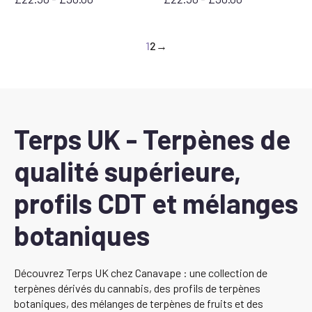
Prix
Prix
:
:
entre
entre
1
2
→
22,50
22,50
£
£
et
et
90,00
90,00
£
£
Terps UK - Terpènes de
qualité supérieure,
profils CDT et mélanges
botaniques
Découvrez Terps UK chez Canavape : une collection de
terpènes dérivés du cannabis, des profils de terpènes
botaniques, des mélanges de terpènes de fruits et des