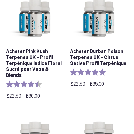
et
90,00
£
Acheter Pink Kush
Acheter Durban Poison
Terpenes UK - Profil
Terpenes UK - Citrus
Terpénique Indica Floral
Sativa Profil Terpénique
Sucré pour Vape &
Rating:
5.0 out of 5 s
Blends
£
22.50
-
£
95.00
Rating:
4.5 out of 5 stars
Plage
de
£
22.50
-
£
90.00
Prix
prix
:
:
entre
£22.50
22,50
à
£
£95.00
et
90,00