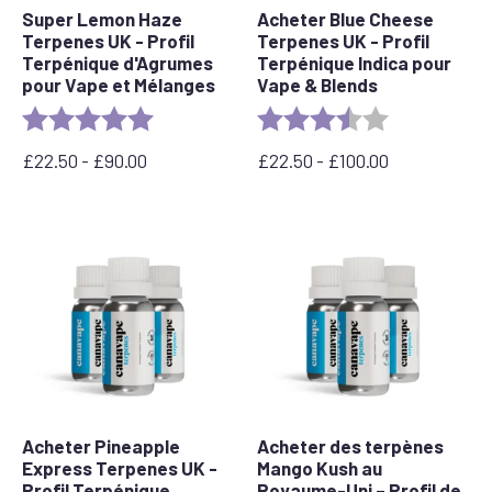
Super Lemon Haze
Acheter Blue Cheese
Terpenes UK - Profil
Terpenes UK - Profil
Terpénique d'Agrumes
Terpénique Indica pour
pour Vape et Mélanges
Vape & Blends
Rating:
5.0 out of 5 stars
Rating:
3.5 out of 5 s
£
22.50
-
£
90.00
£
22.50
-
£
100.00
Prix
Fourchette
:
de
entre
prix
22,50
:
£
de
et
22,50
90,00
£
£
à
100,00
£
Acheter Pineapple
Acheter des terpènes
Express Terpenes UK -
Mango Kush au
Profil Terpénique
Royaume-Uni – Profil de