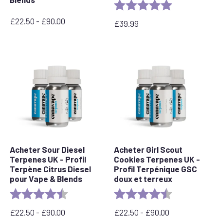
Rating:
5.0 out of 5 s
£
22.50
-
£
90.00
£
39.99
Prix
:
entre
22,50
£
et
90,00
£
Acheter Sour Diesel
Acheter Girl Scout
Terpenes UK - Profil
Cookies Terpenes UK -
Terpène Citrus Diesel
Profil Terpénique GSC
pour Vape & Blends
doux et terreux
Rating:
4.7 out of 5 stars
Rating:
4.3 out of 5 s
£
22.50
-
£
90.00
£
22.50
-
£
90.00
Prix
Prix