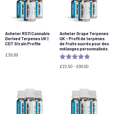
£
Acheter RS11 Cannabis
Acheter Grape Terpenes
Derived Terpenes UK |
UK - Profil de terpènes
CDT Strain Profile
de fruits sucrés pour des
mélanges personnalisés
£
39.99
Rating:
5.0 out of 5 s
£
22.50
-
£
90.00
Prix
:
entre
22,50
£
et
90,00
£