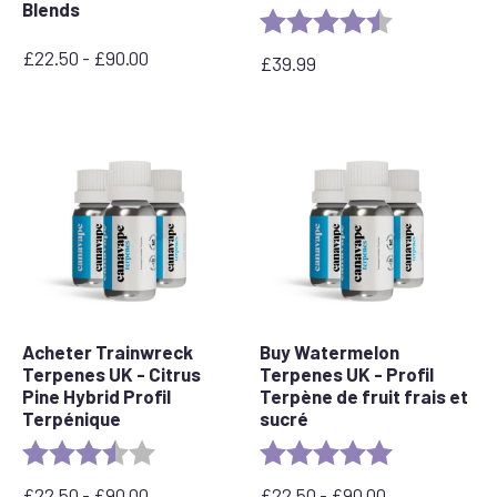
Blends
Rating:
4.5 out of 5 s
£
22.50
-
£
90.00
£
39.99
Prix
:
entre
22,50
£
et
90,00
£
Acheter Trainwreck
Buy Watermelon
Terpenes UK - Citrus
Terpenes UK - Profil
Pine Hybrid Profil
Terpène de fruit frais et
Terpénique
sucré
Rating:
3.7 out of 5 stars
Rating:
5.0 out of 5 s
£
22.50
-
£
90.00
£
22.50
-
£
90.00