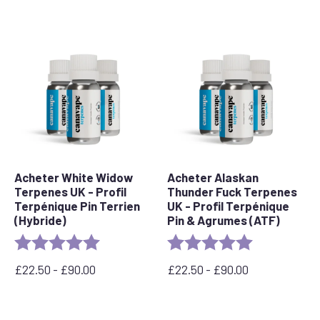
:
:
entre
entre
22,50
22,50
£
£
et
et
90,00
90,00
£
£
Acheter White Widow
Acheter Alaskan
Terpenes UK - Profil
Thunder Fuck Terpenes
Terpénique Pin Terrien
UK - Profil Terpénique
(Hybride)
Pin & Agrumes (ATF)
Rating:
5.0 out of 5 stars
Rating:
5.0 out of 5 s
£
22.50
-
£
90.00
£
22.50
-
£
90.00
Prix
Prix
:
:
entre
entre
22,50
22,50