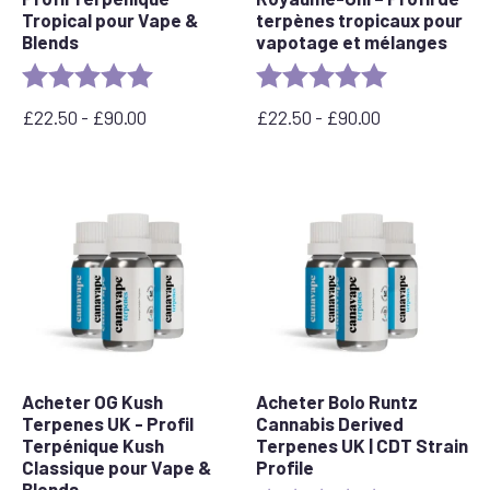
Tropical pour Vape &
terpènes tropicaux pour
Blends
vapotage et mélanges
Rating:
5.0 out of 5 stars
Rating:
5.0 out of 5 s
£
22.50
-
£
90.00
£
22.50
-
£
90.00
Prix
Prix
:
:
entre
entre
22,50
22,50
£
£
et
et
90,00
90,00
£
£
Acheter OG Kush
Acheter Bolo Runtz
Terpenes UK - Profil
Cannabis Derived
Terpénique Kush
Terpenes UK | CDT Strain
Classique pour Vape &
Profile
Blends