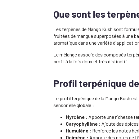
Que sont les terpèn
Les terpènes de Mango Kush sont formulés
fruitées de mangue superposées à une base
aromatique dans une variété d'applicatio
Le mélange associe des composés terpéniqu
profil à la fois doux et très distinctif.
Profil terpénique d
Le profil terpénique de la Mango Kush est 
sensorielle globale :
Myrcène :
Apporte une richesse te
Caryophyllène :
Ajoute des épices 
Humulène :
Renforce les notes her
Ocimène :
Apporte des notes de tê