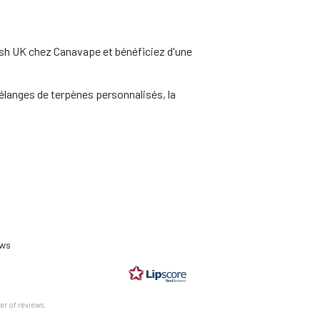
ush UK chez Canavape et bénéficiez d'une
élanges de terpènes personnalisés, la
ting
0
ews
t
ars
er of reviews.