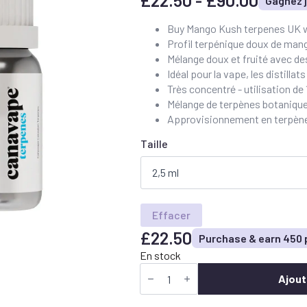
£
22.50
-
£
90.00
Gagnez j
Prix
:
Buy Mango Kush terpenes UK wi
Profil terpénique doux de man
entre
Mélange doux et fruité avec de
22,50
Idéal pour la vape, les distillat
£
Très concentré - utilisation d
Mélange de terpènes botanique
et
Approvisionnement en terpène
90,00
Taille
£
Effacer
£
22.50
Purchase & earn 450 
En stock
quantité
de
Ajout
Buy
Mango