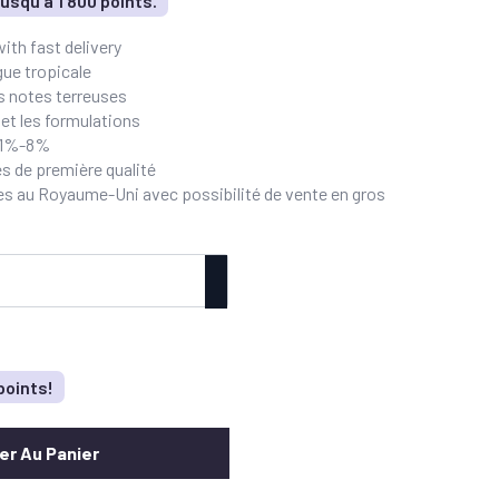
usqu'à 1 800 points.
th fast delivery
gue tropicale
s notes terreuses
s et les formulations
e 1%-8%
s de première qualité
s au Royaume-Uni avec possibilité de vente en gros
points!
er Au Panier