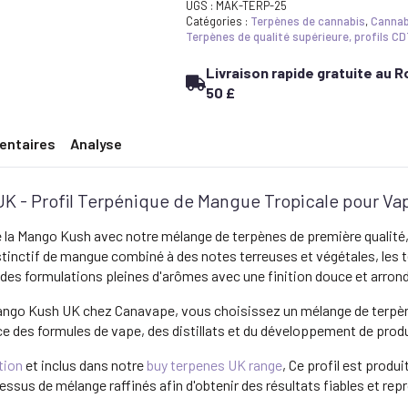
Kush
UGS :
MAK-TERP-25
Terpenes
Catégories :
Terpènes de cannabis
,
Cannabi
UK
Terpènes de qualité supérieure, profils 
-
Tropical
Livraison rapide gratuite au
Terpene
50 £
Profile
for
Vape
&
entaires
Analyse
Blends
K - Profil Terpénique de Mangue Tropicale pour Va
e la Mango Kush avec notre mélange de terpènes de première qualité, 
tinctif de mangue combiné à des notes terreuses et végétales, les
 des formulations pleines d'arômes avec une finition douce et arrond
ngo Kush UK chez Canavape, vous choisissez un mélange de terpène
e des formules de vape, des distillats et du développement de prod
tion
et inclus dans notre
buy terpenes UK range
, Ce profil est produ
ssus de mélange raffinés afin d'obtenir des résultats fiables et rep