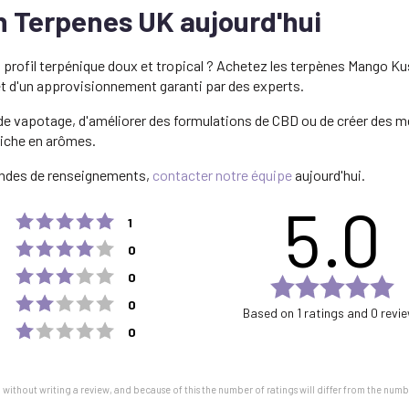
 Terpenes UK aujourd'hui
n profil terpénique doux et tropical ? Achetez les terpènes Mango K
 et d'un approvisionnement garanti par des experts.
 de vapotage, d'améliorer des formulations de CBD ou de créer des m
riche en arômes.
ndes de renseignements,
contacter notre équipe
aujourd'hui.
5.0
Rating 5 out of 5 stars
votes
1
Rating 4 out of 5 stars
votes
0
Rating 3 out of 5 stars
votes
0
Ra
Rating 2 out of 5 stars
votes
5.
0
Based on 1 ratings and 0 revi
ou
Rating 1 out of 5 stars
votes
0
of
5
st
without writing a review, and because of this the number of ratings will differ from the numb