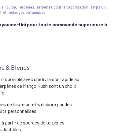
s liquide
,
Terpènes
,
Terpènes pour la vaporisation
,
Terps UK -
CDT et mélanges botaniques
 Royaume-Uni pour toute commande supérieure à
pe & Blends
disponible avec une livraison rapide au
 terpènes de Mango Kush sont un choix
ie.
s de haute pureté, élaboré par des
uits personnalisés.
it à partir de sources de terpènes
roductibles.