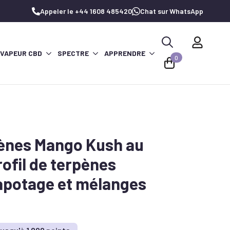
Appeler le +44 1608 485420
Chat sur WhatsApp
 VAPEUR CBD
SPECTRE
APPRENDRE
Recherche
0
de
:
pènes Mango Kush au
ofil de terpènes
apotage et mélanges