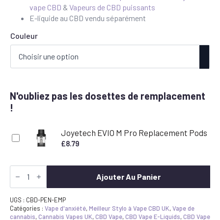
vape CBD
&
Vapeurs de CBD puissants
E-liquide au CBD vendu séparément
Couleur
N'oubliez pas les dosettes de remplacement
!
Joyetech EVIO M Pro Replacement Pods
£
8.79
quantité
de
Ajouter Au Panier
CBD
Vape
Pen
UGS :
CBD-PEN-EMP
Joyetech
Catégories :
Vape d'anxiété
,
Meilleur Stylo à Vape CBD UK
,
Vape de
EVIO
cannabis
,
Cannabis Vapes UK
,
CBD Vape
,
CBD Vape E-Liquids
,
CBD Vape