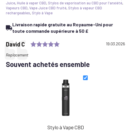
M
Juice
,
Huile à vaper CBD
,
Stylos de vaporisation au CBD pour l'anxiété
,
PRO
Vapeurs CBD
,
Vape Juice CBD fruité
,
Stylos à vapeur CBD
KIT
rechargeables
,
Stylo à Vape
Livraison rapide gratuite au Royaume-Uni pour
toute commande supérieure à 50 £
Rating: 5.0 out of 5 stars
Testimonial
Author:
David C
Date:
19.03.2026
Text:
Replacement
Souvent achetés ensemble
Stylo à Vape CBD