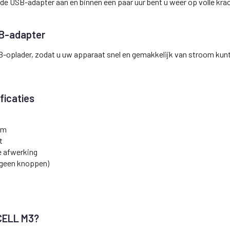
de USB-adapter aan en binnen een paar uur bent u weer op volle krac
SB-adapter
-oplader, zodat u uw apparaat snel en gemakkelijk van stroom kunt
ficaties
mm
t
e afwerking
(geen knoppen)
n
CELL M3?