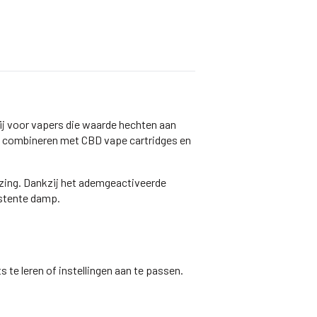
erij voor vapers die waarde hechten aan
te combineren met CBD vape cartridges en
izing. Dankzij het ademgeactiveerde
istente damp.
 te leren of instellingen aan te passen.