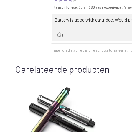
rating:
Reason for use
: Other
CBD vape experience
: I’m n
4.0
out
of
Review
Battery is good with cartridge. Would pre
5
text:
stars
Vote
vote(s)
0
up
Please note that some customers choose to leave a rating 
Gerelateerde producten