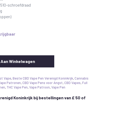
e 510-schroefdraad
ng
noppen)
krijgbaar
 Aan Winkelwagen
st Vape
,
Beste CBD Vape Pen Verenigd Koninkrijk
,
Cannabis
ape Patronen
,
CBD Vape Pens voor Angst
,
CBD Vapes
,
Full
nen
,
THC Vape Pen
,
Vape Patroon
,
Vape Pen
erenigd Koninkrijk bij bestellingen van £ 50 of