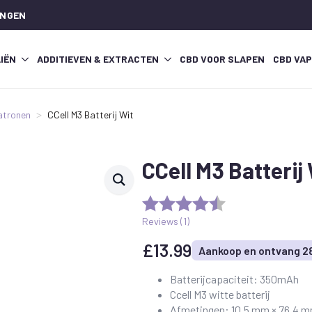
INGEN
IËN
ADDITIEVEN & EXTRACTEN
CBD VOOR SLAPEN
CBD VA
atronen
CCell M3 Batterij Wit
CCell M3 Batterij
Reviews (
1
)
£
13.99
Aankoop en ontvang 2
Batterijcapaciteit: 350mAh
Ccell M3 witte batterij
Afmetingen: 10,5 mm × 76,4 