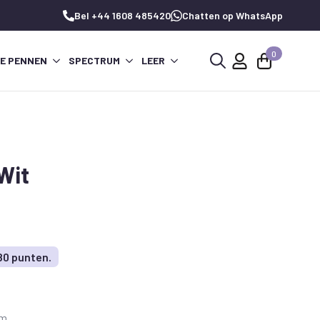
Bel +44 1608 485420
Chatten op WhatsApp
0
PE PENNEN
SPECTRUM
LEER
Zoeken
naar:
 Wit
80 punten.
mm