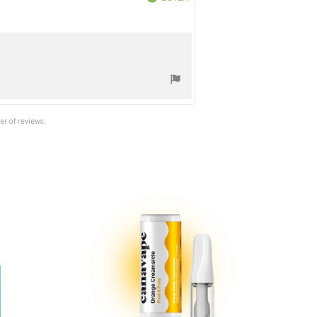
Purchase
date:
er of reviews.