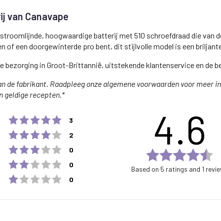
ij van Canavape
stroomlijnde, hoogwaardige batterij met 510 schroefdraad die van de
n of een doorgewinterde pro bent, dit stijlvolle model is een briljan
le bezorging in Groot-Brittannië, uitstekende klantenservice en de
e van de fabrikant. Raadpleeg onze algemene voorwaarden voor meer 
n geldige recepten.*
4.6
Rating 5 out of 5 stars
votes
3
Rating 4 out of 5 stars
votes
2
Rating 3 out of 5 stars
votes
0
Ra
Rating 2 out of 5 stars
votes
4.
0
Based on 5 ratings and 1 revi
ou
Rating 1 out of 5 stars
votes
0
of
5
st