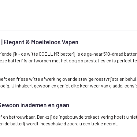
e | Elegant & Moeiteloos Vapen
riendelijk - de witte CCELL M3 batterij is de ga-naar 510-draad batt
Deze batterij is ontworpen met het oog op prestaties en is perfect 
ft een frisse witte afwerking over de stevige roestvrijstalen behu
odig. U inhaleert gewoon en geniet elke keer weer van gladde, cons
 Gewoon inademen en gaan
ef en betrouwbaar. Dankzij de ingebouwde trekactivering hoeft u niets
en de batterij wordt ingeschakeld zodra u een trekje neemt.