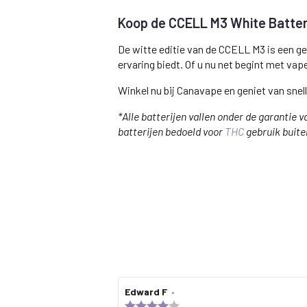
Koop de CCELL M3 White Batter
De witte editie van de CCELL M3 is een ge
ervaring biedt. Of u nu net begint met vape
Winkel nu bij Canavape en geniet van snel
*Alle batterijen vallen onder de garanti
batterijen bedoeld voor
THC
gebruik buite
Review
Edward F
•
Review
author:
date:
Review