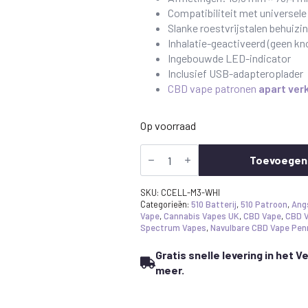
Compatibiliteit met universel
Slanke roestvrijstalen behuizi
Inhalatie-geactiveerd (geen k
Ingebouwde LED-indicator
Inclusief USB-adapteroplader
CBD vape patronen
apart ver
Op voorraad
CCell
M3
Toevoegen
Batterij
Wit
hoeveelheid
SKU:
CCELL-M3-WHI
Categorieën:
510 Batterij
,
510 Patroon
,
Ang
Vape
,
Cannabis Vapes UK
,
CBD Vape
,
CBD V
Spectrum Vapes
,
Navulbare CBD Vape Pen
Gratis snelle levering in het V
meer.