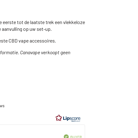
 eerste tot de laatste trek een vlekkeloze
te aanvulling op uw set-up.
 beste CBD vape accessoires.
informatie. Canavape verkoopt geen
ting
6
ews
t
ars
Verified
BUYER