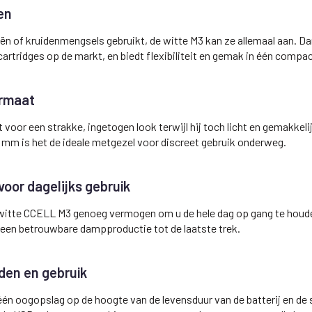
en
n of kruidenmengsels gebruikt, de witte M3 kan ze allemaal aan. Dank
rtridges op de markt, en biedt flexibiliteit en gemak in één compa
ormaat
 voor een strakke, ingetogen look terwijl hij toch licht en gemakkel
 mm is het de ideale metgezel voor discreet gebruik onderweg.
or dagelijks gebruik
witte CCELL M3 genoeg vermogen om u de hele dag op gang te houden
een betrouwbare dampproductie tot de laatste trek.
den en gebruik
n oogopslag op de hoogte van de levensduur van de batterij en de st