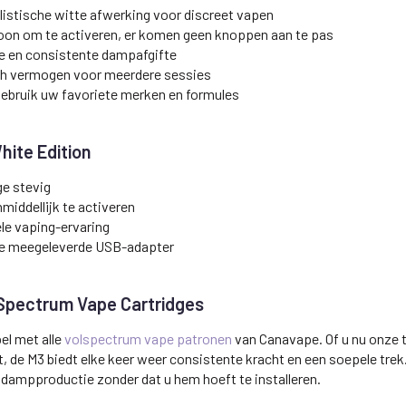
listische witte afwerking voor discreet vapen
oon om te activeren, er komen geen knoppen aan te pas
e en consistente dampafgifte
h vermogen voor meerdere sessies
Gebruik uw favoriete merken en formules
ite Edition
ge stevig
iddellijk te activeren
le vaping-ervaring
de meegeleverde USB-adapter
Spectrum Vape Cartridges
el met alle
volspectrum vape patronen
van Canavape. Of u nu onze 
, de M3 biedt elke keer weer consistente kracht en een soepele tre
s dampproductie zonder dat u hem hoeft te installeren.