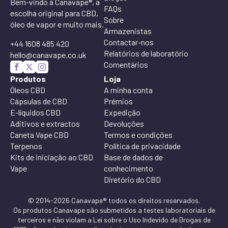
Bem-vindo à Canavape®, a
FAQs
escolha original para CBD,
Sobre
óleo de vapor e muito mais.
Armazenistas
Contactar-nos
+44 1608 485 420
Relatórios de laboratório
hello@canavape.co.uk
Comentários
Produtos
Loja
Óleos CBD
A minha conta
Cápsulas de CBD
Prémios
E-líquidos CBD
Expedição
Aditivos e extractos
Devoluções
Caneta Vape CBD
Termos e condições
Terpenos
Política de privacidade
Kits de iniciação ao CBD
Base de dados de
Vape
conhecimento
Diretório do CBD
© 2014-2026 Canavape® todos os direitos reservados.
Os produtos Canavape são submetidos a testes laboratoriais de
terceiros e não violam a Lei sobre o Uso Indevido de Drogas de