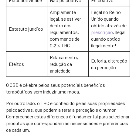
Psicoactividade
Não psicoativo
Psicoativo
Amplamente
Legal no Reino
legal, se estiver
Unido quando
dentro dos
obtido através de
Estatuto jurídico
regulamentos,
prescrição
. Ilegal
com menos de
quando obtido
0,2% THC
ilegalmente!
Relaxamento,
Euforia, alteração
Efeitos
redução da
da perceção
ansiedade
O CBD é célebre pelos seus potenciais benefícios
terapêuticos sem induzir uma moca.
Por outro lado, o THC é conhecido pelas suas propriedades
psicoactivas, que podem alterar a perceção e o humor.
Compreender estas diferenças é fundamental para selecionar
produtos que correspondam às necessidades e preferências
de cada um.