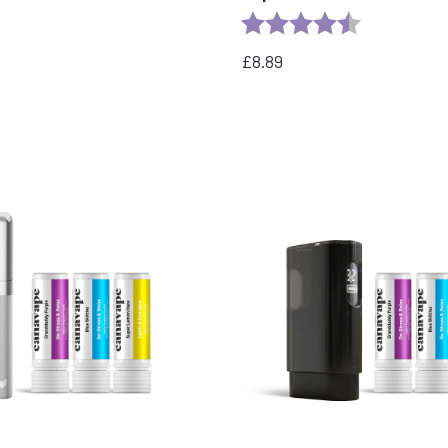
Rating:
4.4 out of 5 
£
8.89