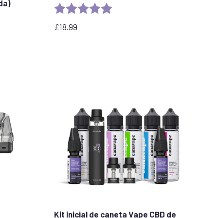
da)
Rating:
5.0 out of 5 stars
stars
£
18.99
Kit inicial de caneta Vape CBD de