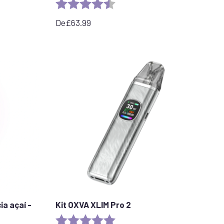
Rating:
4.4 out of 5 stars
De
£
63.99
a açaí -
Kit OXVA XLIM Pro 2
Rating:
5.0 out of 5 stars