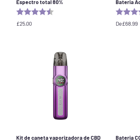
Espectro total 80%
Bateria A
Rating:
4.7 out of 5 stars
Rating:
£
25.00
De
£
68.99
Kit de caneta vaporizadora de CBD
Bateria C