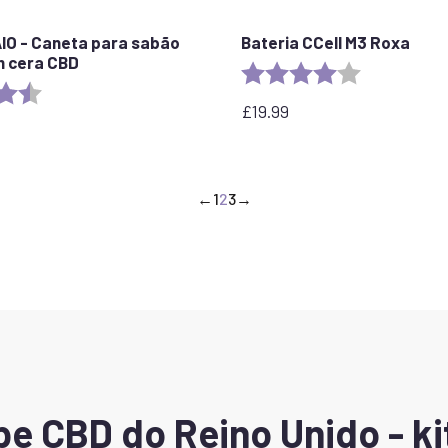
 AIO - Caneta para sabão
Bateria CCell M3 Roxa
m cera CBD
Rating:
4.0 out of 5 
4.8 out of 5 stars
£
19.99
←
1
2
3
→
pe CBD do Reino Unido - k