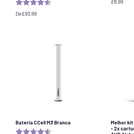
£
8.99
Rating:
4.8 out of 5 stars
De
£
93.99
Bateria CCell M3 Branca
Melhor kit
- 2x cart
Rating:
4.6 out of 5 stars