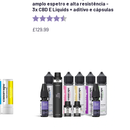
amplo espetro e alta resistência -
stars
3x CBD E Liquids + aditivo e cápsulas
Rating:
4.5 out of 5 stars
£
129.99