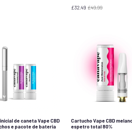
£
32.49
£
49.99
O
O
preço
preço
original
atual
era:
é:
£49.99.
32,49
£.
 inicial de caneta Vape CBD
Cartucho Vape CBD melanci
uchos e pacote de bateria
espetro total 80%