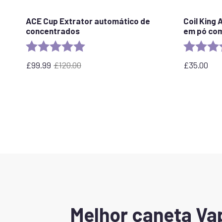
ACE Cup Extrator automático de
Coil King
concentrados
em pó co
Rating:
5.0 out of 5 stars
Rating:
£
99.99
£
120.00
£
35.00
O
O
preço
preço
original
atual
era:
é:
£120.00.
£99,99.
Melhor caneta Va