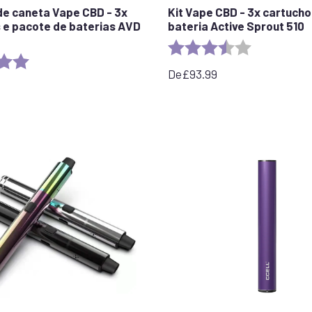
l de caneta Vape CBD - 3x
Kit Vape CBD - 3x cartucho
 e pacote de baterias AVD
bateria Active Sprout 510
Rating:
3.5 out of 5 
5.0 out of 5 stars
De
£
93.99