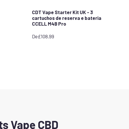
CDT Vape Starter Kit UK - 3
cartuchos de reserva e bateria
stars
CCELL M4B Pro
De
£
108.99
its Vape CBD