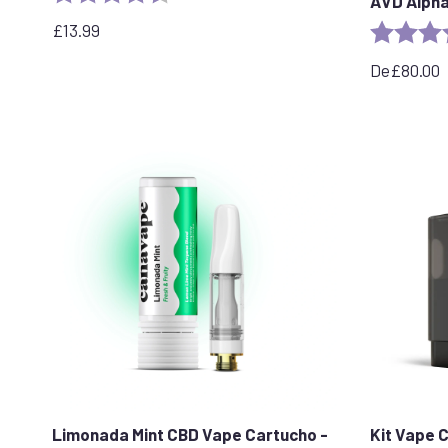
AVD Alph
£
13.99
Rating:
De
£
80.00
Limonada Mint CBD Vape Cartucho -
Kit Vape 