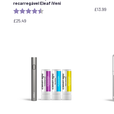
recarregável Eleaf iVeni
£
13.99
Rating:
4.9 out of 5 stars
£
25.49