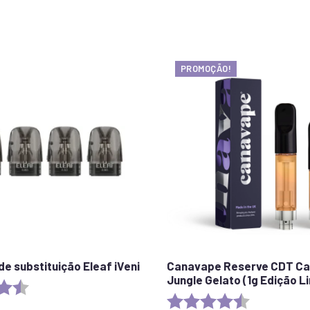
PROMOÇÃO!
de substituição Eleaf iVeni
Canavape Reserve CDT Ca
Jungle Gelato (1g Edição L
4.7 out of 5 stars
Rating:
4.7 out of 5 