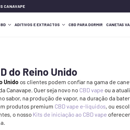
IOS CANAVAPE
CBD
ADITIVOS E EXTRACTOS
CBD PARA DORMIR
CANETAS VA
D do Reino Unido
o Unido
os clientes podem confiar na gama de canet
 da Canavape. Quer seja novo no
CBD vape
ou a atual
o sabor, na produção de vapor, na duração da bateri
com produtos premium
CBD vape e-líquidos
, ou esco
antes, o nosso
Kits de iniciação ao CBD vape
oferecem
na.