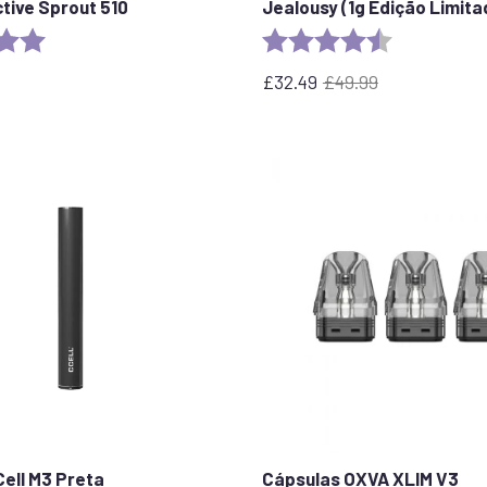
ctive Sprout 510
Jealousy (1g Edição Limita
5.0 out of 5 stars
Rating:
4.8 out of 5 
£
32.49
£
49.99
O
O
preço
preço
original
atual
era:
é:
£49.99.
32,49
£.
Cell M3 Preta
Cápsulas OXVA XLIM V3