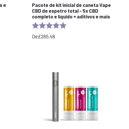
s e
Pacote de kit inicial de caneta Vape
CBD de espetro total - 5x CBD
completo e líquido + aditivos e mais
stars
Rating:
5.0 out of 5 stars
De
£
265.48