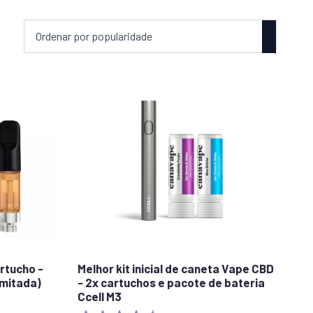
rtucho -
Melhor kit inicial de caneta Vape CBD
imitada)
- 2x cartuchos e pacote de bateria
Ccell M3
stars