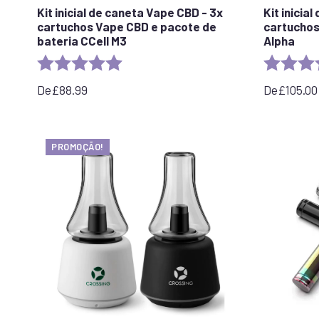
Kit inicial de caneta Vape CBD - 3x
Kit inicia
cartuchos Vape CBD e pacote de
cartuchos
bateria CCell M3
Alpha
Rating:
5.0 out of 5 stars
Rating:
De
£
88.99
De
£
105.00
PROMOÇÃO!