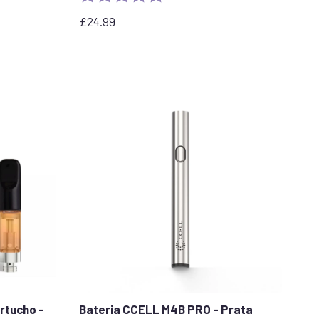
stars
£
24.99
rtucho -
Bateria CCELL M4B PRO - Prata