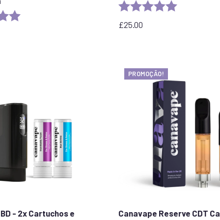
a
Rating:
5.0 out of 5 
5.0 out of 5 stars
£
25.00
PROMOÇÃO!
CBD - 2x Cartuchos e
Canavape Reserve CDT Ca