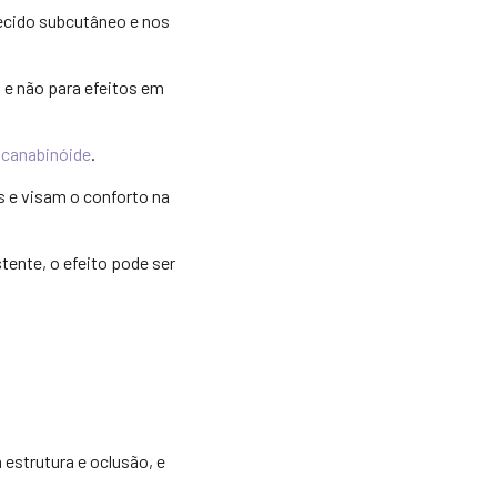
tecido subcutâneo e nos
s e não para efeitos em
canabinóide
.
s e visam o conforto na
tente, o efeito pode ser
 estrutura e oclusão, e