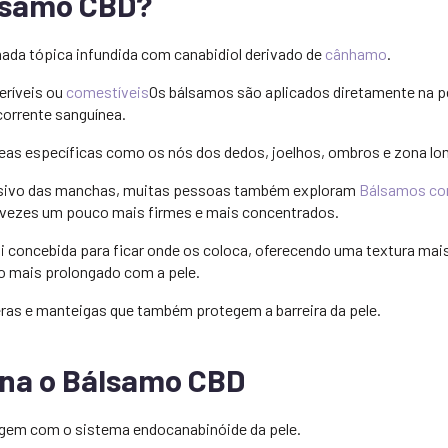
álsamo CBD?
da tópica infundida com canabidiol derivado de
cânhamo
.
eríveis ou
comestíveis
Os bálsamos são aplicados diretamente na p
corrente sanguínea.
áreas específicas como os nós dos dedos, joelhos, ombros e zona lo
nsivo das manchas, muitas pessoas também exploram
Bálsamos c
vezes um pouco mais firmes e mais concentrados.
i concebida para ficar onde os coloca, oferecendo uma textura mais
 mais prolongado com a pele.
ras e manteigas que também protegem a barreira da pele.
na o Bálsamo CBD
gem com o sistema endocanabinóide da pele.