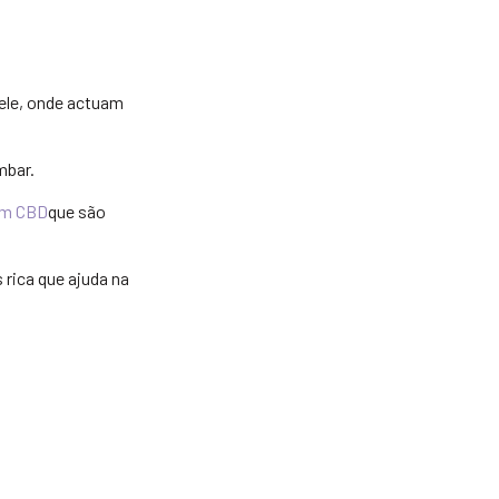
ele, onde actuam
mbar.
om CBD
que são
 rica que ajuda na