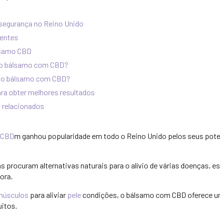
 segurança no Reino Unido
uentes
lsamo CBD
r o bálsamo com CBD?
 do bálsamo com CBD?
ara obter melhores resultados
s relacionados
 CBD
m ganhou popularidade em todo o Reino Unido pelos seus poten
procuram alternativas naturais para o alívio de várias doenças, es
ora.
músculos
para aliviar
pele
condições, o bálsamo com CBD oferece u
itos.