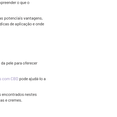
mpreender o que o
as potenciais vantagens,
dicas de aplicação e onde
da pele para oferecer
os com CBD
pode ajudá-lo a
os encontrados nestes
as e cremes.