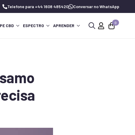
Telefone para +44 1608 485420
Conversar no WhatsApp
0
PE CBD
ESPECTRO
APRENDER
Procurar
por:
álsamo
recisa