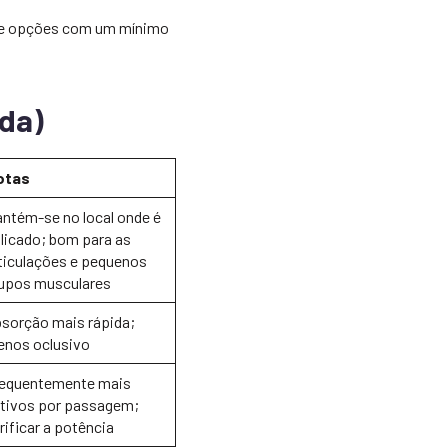
cure opções com um mínimo
da)
otas
ntém-se no local onde é
licado; bom para as
ticulações e pequenos
upos musculares
sorção mais rápida;
nos oclusivo
equentemente mais
tivos por passagem;
rificar a potência