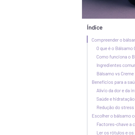
Índice
Compreender o báls
O que é o Bálsamo
Como funciona o 
Ingredientes comu
Bálsamo vs Creme 
Benefícios para a sa
Alívio da dor e da 
Saúde e hidratação
Redução do stress 
Escolher o bálsamo 
Factores-chave a c
Ler os rótulos e os