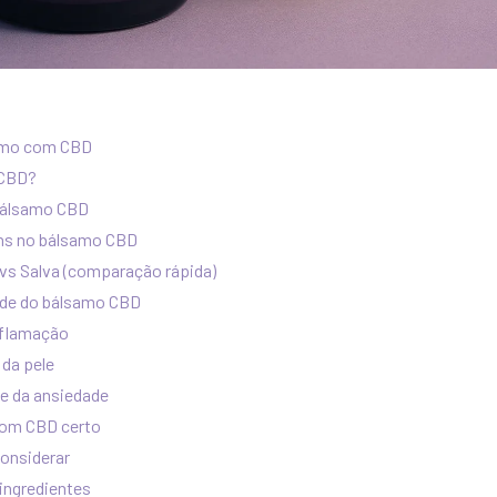
amo com CBD
 CBD?
Bálsamo CBD
ns no bálsamo CBD
vs Salva (comparação rápida)
úde do bálsamo CBD
inflamação
 da pele
e da ansiedade
com CBD certo
onsiderar
 ingredientes