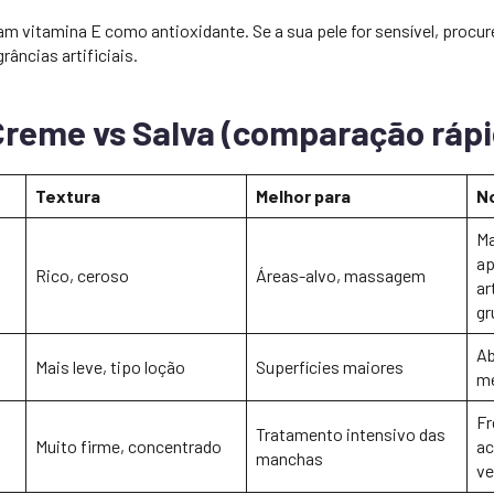
m vitamina E como antioxidante. Se a sua pele for sensível, pro
râncias artificiais.
Creme vs Salva (comparação rápi
Textura
Melhor para
N
Ma
ap
Rico, ceroso
Áreas-alvo, massagem
ar
gr
Ab
Mais leve, tipo loção
Superfícies maiores
me
Fr
Tratamento intensivo das
Muito firme, concentrado
ac
manchas
ve