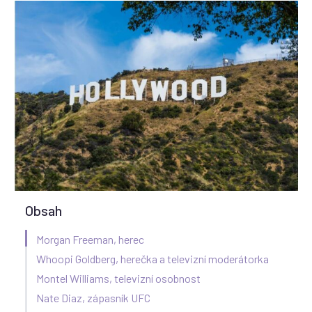
Obsah
Morgan Freeman, herec
Whoopi Goldberg, herečka a televizní moderátorka
Montel Williams, televizní osobnost
Nate Diaz, zápasník UFC