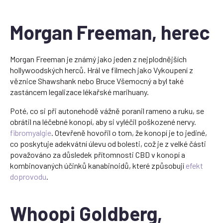
Morgan Freeman, herec
Morgan Freeman je známý jako jeden z nejplodnějších
hollywoodských herců. Hrál ve filmech jako Vykoupení z
věznice Shawshank nebo Bruce Všemocný a byl také
zastáncem legalizace lékařské marihuany.
Poté, co si při autonehodě vážně poranil rameno a ruku, se
obrátil na léčebné konopí, aby si vyléčil poškozené nervy.
fibromyalgie
. Otevřeně hovořil o tom, že konopí je to jediné,
co poskytuje adekvátní úlevu od bolesti, což je z velké části
považováno za důsledek přítomnosti CBD v konopí a
kombinovaných účinků kanabinoidů, které způsobují
efekt
doprovodu
.
Whoopi Goldberg,