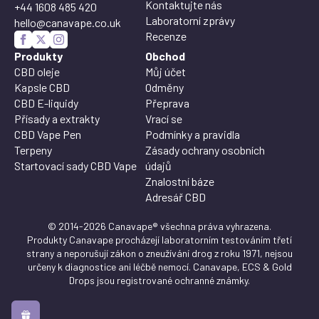
Kontaktujte nás
+44 1608 485 420
Laboratorní zprávy
hello@canavape.co.uk
Recenze
Produkty
Obchod
CBD oleje
Můj účet
Kapsle CBD
Odměny
CBD E-liquidy
Přeprava
Přísady a extrakty
Vrací se
CBD Vape Pen
Podmínky a pravidla
Terpeny
Zásady ochrany osobních
Startovací sady CBD Vape
údajů
Znalostní báze
Adresář CBD
© 2014-2026 Canavape® všechna práva vyhrazena.
Produkty Canavape procházejí laboratorním testováním třetí
strany a neporušují zákon o zneužívání drog z roku 1971, nejsou
určeny k diagnostice ani léčbě nemocí. Canavape, ECS & Gold
Drops jsou registrované ochranné známky.