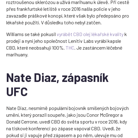
roztroušenou sklerózou a užívá marihuanu k úlevě. Při cestě
přes frankfurtské letiště v roce 2016 našla policie v jeho
zavazadle práškové konopí, které však bylo předepsáno pro
lékařské použití. V důsledku toho nebyl zatčen.
Williams se také pokusil
vyrábět CBD olej lékařské kvality
k
prodeji a nyní jeho společnost Lenitiv Labs vyrábí kapsle
CBD, které neobsahují 100%.
THC
. Je zastáncem léčebné
marihuany.
Nate Diaz, zápasník
UFC
Nate Diaz, nesmírně populární bojovník smíšených bojových
umění, který porazil soupeře, jako jsou Conor McGregor a
Donald Cerrone, uvedl CBD do světa sportu v roce 2016, kdy
na tiskové konferenci po zápase vapoval CBD. Uvedl, že
pokud si ji vapuje před zápasem a po něm, ulevuje mu od