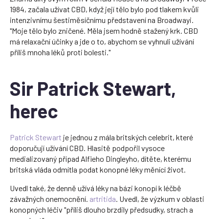
1984, začala užívat CBD, když její tělo bylo pod tlakem kvůli
intenzivnímu šestiměsíčnímu představení na Broadwayi.
"Moje tělo bylo zničené. Měla jsem hodně stažený krk. CBD
má relaxační účinky a jde o to, abychom se vyhnuli užívání
příliš mnoha léků proti bolesti."
Sir Patrick Stewart,
herec
Patrick Stewart
je jednou z mála britských celebrit, které
doporučují užívání CBD. Hlasitě podpořil vysoce
medializovaný případ Alfieho Dingleyho, dítěte, kterému
britská vláda odmítla podat konopné léky měnící život.
Uvedl také, že denně užívá léky na bázi konopí k léčbě
závažných onemocnění.
artritida
. Uvedl, že výzkum v oblasti
konopných léčiv "příliš dlouho brzdily předsudky, strach a