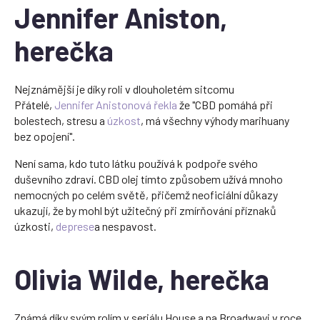
Jennifer Aniston,
herečka
Nejznámější je díky roli v dlouholetém sitcomu
Přátelé,
Jennifer Anistonová řekla
že "CBD pomáhá při
bolestech, stresu a
úzkost
, má všechny výhody marihuany
bez opojení".
Není sama, kdo tuto látku používá k podpoře svého
duševního zdraví. CBD olej tímto způsobem užívá mnoho
nemocných po celém světě, přičemž neoficiální důkazy
ukazují, že by mohl být užitečný při zmírňování příznaků
úzkosti,
deprese
a nespavost.
Olivia Wilde, herečka
Známá díky svým rolím v seriálu House a na Broadwayi v roce