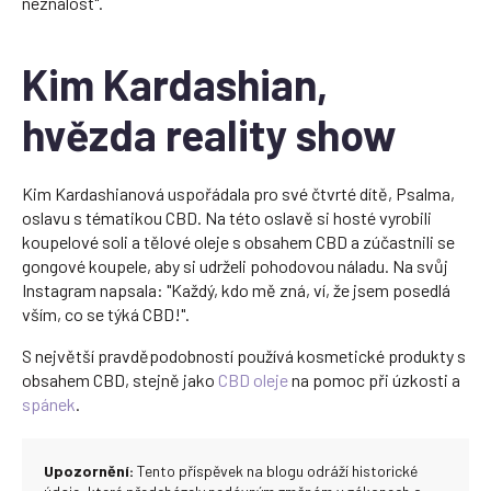
neznalost".
Kim Kardashian,
hvězda reality show
Kim Kardashianová uspořádala pro své čtvrté dítě, Psalma,
oslavu s tématikou CBD. Na této oslavě si hosté vyrobili
koupelové soli a tělové oleje s obsahem CBD a zúčastnili se
gongové koupele, aby si udrželi pohodovou náladu. Na svůj
Instagram napsala: "Každý, kdo mě zná, ví, že jsem posedlá
vším, co se týká CBD!".
S největší pravděpodobností používá kosmetické produkty s
obsahem CBD, stejně jako
CBD oleje
na pomoc při úzkosti a
spánek
.
Upozornění:
Tento příspěvek na blogu odráží historické