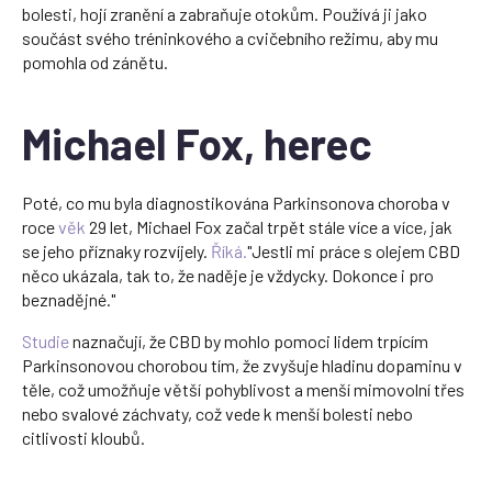
bolesti, hojí zranění a zabraňuje otokům. Používá ji jako
součást svého tréninkového a cvičebního režimu, aby mu
pomohla od zánětu.
Michael Fox, herec
Poté, co mu byla diagnostikována Parkinsonova choroba v
roce
věk
29 let, Michael Fox začal trpět stále více a více, jak
se jeho příznaky rozvíjely.
Říká.
"Jestli mi práce s olejem CBD
něco ukázala, tak to, že naděje je vždycky. Dokonce i pro
beznadějné."
Studie
naznačují, že CBD by mohlo pomoci lidem trpícím
Parkinsonovou chorobou tím, že zvyšuje hladinu dopaminu v
těle, což umožňuje větší pohyblivost a menší mimovolní třes
nebo svalové záchvaty, což vede k menší bolesti nebo
citlivosti kloubů.