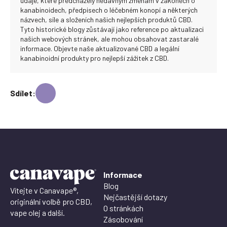
údaje, které předcházely nedávným změnám v zákonech o
kanabinoidech, předpisech o léčebném konopí a některých
názvech, síle a složeních našich nejlepších produktů CBD.
Tyto historické blogy zůstávají jako reference po aktualizaci
našich webových stránek, ale mohou obsahovat zastaralé
informace. Objevte naše aktualizované CBD a legální
kanabinoidní produkty pro nejlepší zážitek z CBD.
Sdílet:
Informace
Blog
Vítejte v Canavape®,
Nejčastější dotazy
originální volbě pro CBD,
O stránkách
vape olej a další.
Zásobování