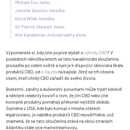
Michael Fox, herec
Jennifer Aniston, herečka
Olivia Wilde, herečka
Sir Patrick Stewart, herec
Kim Kardashian, hvězda reality show
Vzpomenete si, kdy jste poprvé slyšeli o
výhody CBD
? V
posledních několika letech se tato kanabinoidní sloučenina
prosadila po celém světě a nyní je k dispozici obrovská škála
produktů CBD, od
e-liquidy
na kapsle, čímž se trh otevírá
všem, kteří chtějí CBD zařadit do svého života.
Bolestmi, záněty a duševními poruchami může trpět kdokoli
a některé celebrity hovoří o tom, že jim CBD nebo jiné
konopné produkty pomáhají překonat nejtěžší období.
Zejména v USA, kde bylo konopí v mnoha státech
legalizováno, je nabídka produktů CBD neuvěřitelná, což
znamená, že se tato sloučenina stává na obou stranách
Atlantiku stále více mainstreamovou.