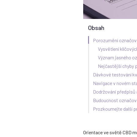
Obsah
Porozumění označov
Vysvětlení klíčový
Význam jasného o
Nejčastější chyby 
Dávkové testování kv
Navigace v novém st
Dodržování předpisů 
Budoucnost označov
Prozkoumejte další 
Orientace ve světě CBD m