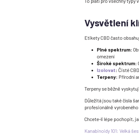
To platí pro všechny typy 
Vysvětlení k
Etikety CBD často obsahuj
Plné spektrum:
Obs
omezení
Široké spektrum:
O
Izolovat
:
Čisté CBD 
Terpeny:
Přírodní a
Terpeny se běžně vyskytují
Důležitá jsou také čísla ša
profesionálně vyrobeného
Chcete-li lépe pochopit, j
Kanabinoidy 101: Velká še