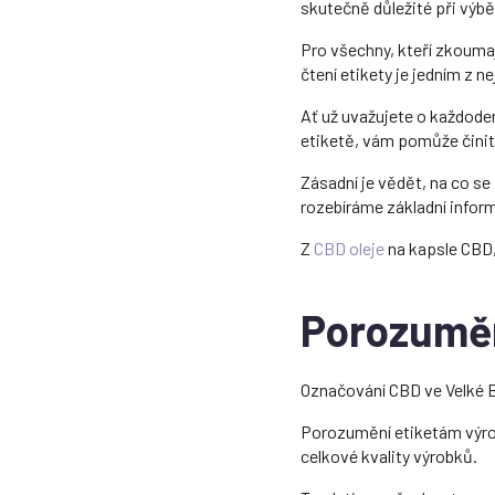
skutečně důležité při výbě
Pro všechny, kteří zkouma
čtení etikety je jedním z n
Ať už uvažujete o každoden
etiketě, vám pomůže činit
Zásadní je vědět, na co se
rozebíráme základní inform
Z
CBD oleje
na kapsle CBD, 
Porozuměn
Označování CBD ve Velké Bri
Porozumění etiketám výrob
celkové kvality výrobků.