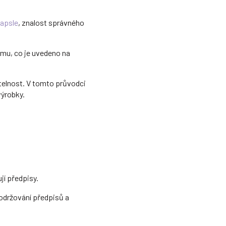
apsle
, znalost správného
mu, co je uvedeno na
atelnost. V tomto průvodci
výrobky.
jí předpisy.
 dodržování předpisů a