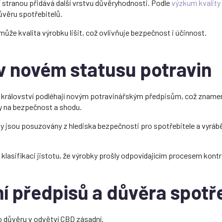
í stranou přidává další vrstvu důvěryhodnosti. Podle
výzkum kvality
ůvěru spotřebitelů.
ůže kvalita výrobku lišit, což ovlivňuje bezpečnost i účinnost.
v novém statusu potravin
království podléhají novým potravinářským předpisům, což znamen
y na bezpečnost a shodu.
bky jsou posuzovány z hlediska bezpečnosti pro spotřebitele a vyrá
 klasifikaci jistotu, že výrobky prošly odpovídajícím procesem kontr
í předpisů a důvěra spotř
o důvěru v odvětví CBD zásadní.