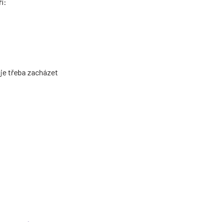
í:
 je třeba zacházet