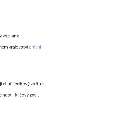
ký význam:
ném království
právní
jí chuť i celkový zážitek.
elnost - klíčový znak