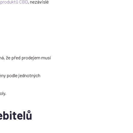
 produktů CBD
, nezávislé
á, že před prodejem musí
běny podle jednotných
oly.
ebitelů