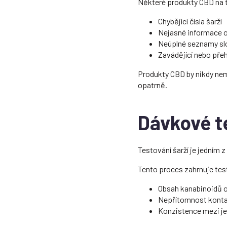
Některé produkty CBD na t
Chybějící čísla šarží
Nejasné informace 
Neúplné seznamy sl
Zavádějící nebo pře
Produkty CBD by nikdy nemě
opatrně.
Dávkové te
Testování šarží je jedním 
Tento proces zahrnuje test
Obsah kanabinoidů o
Nepřítomnost kontami
Konzistence mezi je