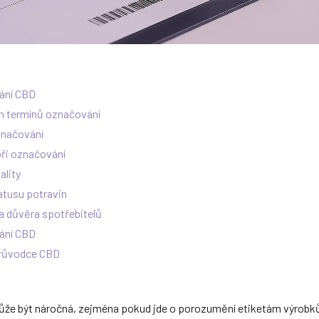
ání CBD
ch termínů označování
značování
při označování
ality
atusu potravin
a důvěra spotřebitelů
ání CBD
průvodce CBD
ůže být náročná, zejména pokud jde o porozumění etiketám výrobků