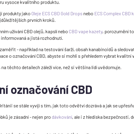
ru vysoce kvalitního produktu.
jí produkty jako
Oleje ECS CBD Gold Drops
nebo
ECS Complex CBD k
ejdůležitějších prvních kroků.
ním užívání CBD olejů, kapslí nebo
CBD vape kazety
, porozumění to
 informovaná a jistá rozhodnutí.
 zaměřit - například na testování šarží, obsah kanabinoidů a sledov
ace o označování CBD, abyste si mohli s přehledem vybrat kvalitní 
na těchto detailech záleží více, než si většina lidí uvědomuje.
í označování CBD
tánii se stále vyvíjí s tím, jak toto odvětví dozrává a jak se upřesňu
ků je zásadní - nejen pro
dávkování
, ale i z hlediska bezpečnosti,