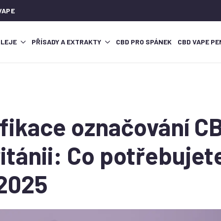
VAPE
OLEJE
PŘÍSADY A EXTRAKTY
CBD PRO SPÁNEK
CBD VAPE PE
fikace označování C
itánii: Co potřebujet
 2025