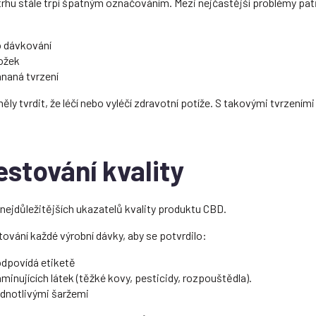
rhu stále trpí špatným označováním. Mezi nejčastější problémy patř
o dávkování
ožek
hnaná tvrzení
ly tvrdit, že léčí nebo vyléčí zdravotní potíže. S takovými tvrzeními
stování kvality
z nejdůležitějších ukazatelů kvality produktu CBD.
ování každé výrobní dávky, aby se potvrdilo:
dpovídá etiketě
nujících látek (těžké kovy, pesticidy, rozpouštědla).
dnotlivými šaržemi