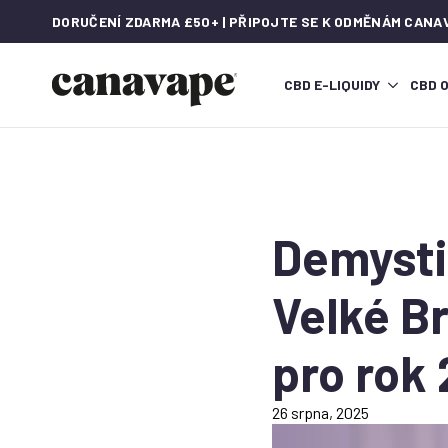
DORUČENÍ ZDARMA £50+ | PŘIPOJTE SE K ODMĚNÁM CANA
CBD E-LIQUIDY
CBD 
Demysti
Velké Br
pro rok
26 srpna, 2025