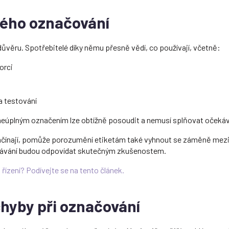
ého označování
ůvěru. Spotřebitelé díky němu přesně vědí, co používají, včetně:
orci
a testování
neúplným označením lze obtížně posoudit a nemusí splňovat očeká
ačínají, pomůže porozumění etiketám také vyhnout se záměně mezi 
čekávání budou odpovídat skutečným zkušenostem.
řízení? Podívejte se na tento článek.
chyby při označování