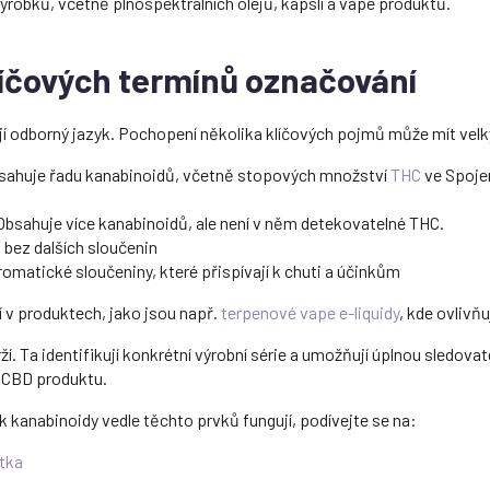
výrobků, včetně plnospektrálních olejů, kapslí a vape produktů.
líčových termínů označování
í odborný jazyk. Pochopení několika klíčových pojmů může mít vel
ahuje řadu kanabinoidů, včetně stopových množství
THC
ve Spoje
bsahuje více kanabinoidů, ale není v něm detekovatelné THC.
bez dalších sloučenin
romatické sloučeniny, které přispívají k chuti a účinkům
 v produktech, jako jsou např.
terpenové vape e-liquidy
, kde ovlivňu
rží. Ta identifikují konkrétní výrobní série a umožňují úplnou sledovat
 CBD produktu.
ak kanabinoidy vedle těchto prvků fungují, podívejte se na:
stka