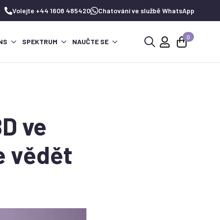
Volejte +44 1608 485420
Chatování ve službě WhatsApp
0
NS
SPEKTRUM
NAUČTE SE
Hledat:
BD ve
e vědět