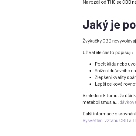
Na rozdíl od THC se CBD n
Jaký je p
Žvýkačky CBD nevyvolávají
Uživatelé často popisují:
Pocit klidu nebo uvo
Snížení duševního na
Zlepšení kvality spá
Lepší celková rovn
Vzhledem k tomu, že účinky 
metabolismus a...
dávková
Další informace o srovnání
Vysvětlení vztahu CBD a 