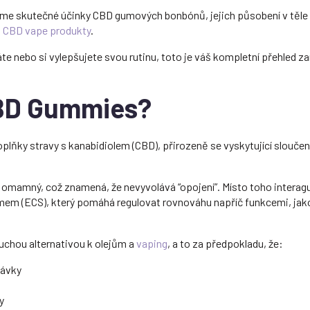
me skutečné účinky CBD gumových bonbónů, jejich působení v těle a
a
CBD vape produkty
.
e nebo si vylepšujete svou rutinu, toto je váš kompletní přehled za
CBD Gummies?
plňky stravy s kanabidiolem (CBD), přirozeně se vyskytující slouče
í omamný, což znamená, že nevyvolává “opojení”. Místo toho interag
em (ECS), který pomáhá regulovat rovnováhu napříč funkcemi, jako
chou alternativou k olejům a
vaping
, a to za předpokladu, že:
ávky
y