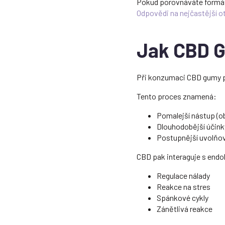
Pokud porovnáváte formá
Odpovědi na nejčastější ot
Jak CBD G
Při konzumaci CBD gumy p
Tento proces znamená:
Pomalejší nástup (o
Dlouhodobější účinky
Postupnější uvolňo
CBD pak interaguje s end
Regulace nálady
Reakce na stres
Spánkové cykly
Zánětlivá reakce