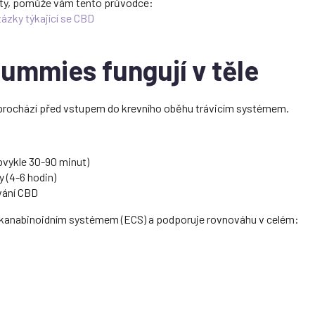
ty, pomůže vám tento průvodce:
ázky týkající se CBD
ummies fungují v těle
rochází před vstupem do krevního oběhu trávicím systémem.
bvykle 30-90 minut)
 (4-6 hodin)
vání CBD
okanabinoidním systémem (ECS) a podporuje rovnováhu v celém: