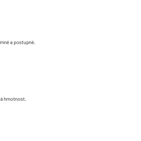
jemné a postupné.
sná hmotnost,