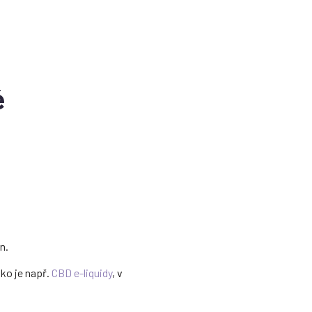
é
n.
ako je např.
CBD e-liquidy
, v