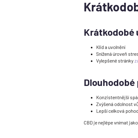
Krátkodob
Krátkodobé 
Klid a uvolnění
Snížená úroveň stre
Vylepšené stránky
z
Dlouhodobé 
Konzistentnější sp
Zvýšená odolnost vů
Lepší celková poho
CBD je nejlépe vnímat jako