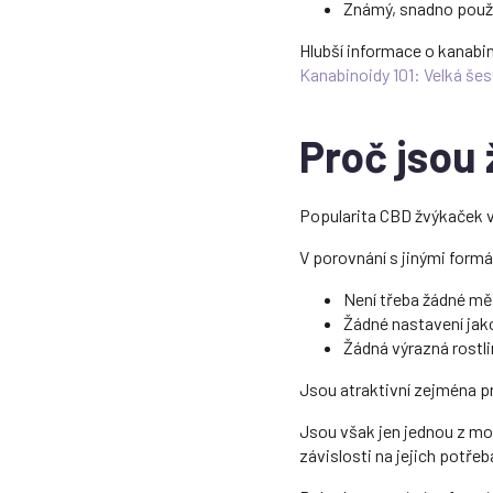
Známý, snadno použi
Hlubší informace o kanabi
Kanabinoidy 101: Velká še
Proč jsou
Popularita CBD žvýkaček v
V porovnání s jinými formá
Není třeba žádné mě
Žádné nastavení jako
Žádná výrazná rostl
Jsou atraktivní zejména pro
Jsou však jen jednou z mož
závislosti na jejich potřeb