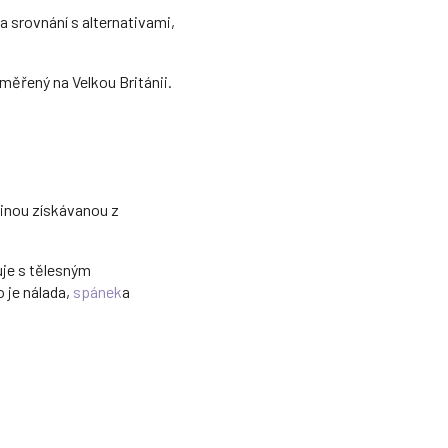
 srovnání s alternativami,
měřený na Velkou Británii.
ninou získávanou z
uje s tělesným
 je nálada,
spánek
a