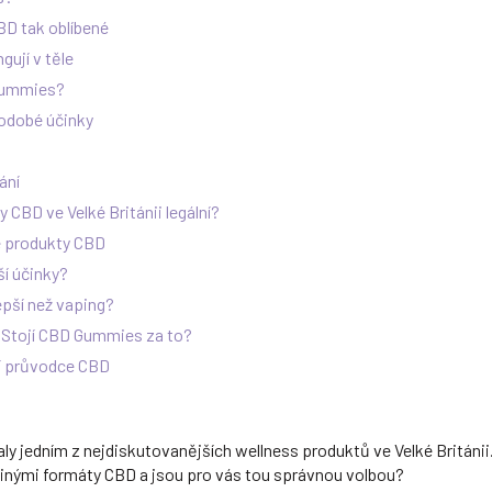
BD tak oblíbené
ují v těle
 Gummies?
odobé účinky
ání
CBD ve Velké Británii legální?
é produkty CBD
ší účinky?
pší než vaping?
 Stojí CBD Gummies za to?
í průvodce CBD
y jedním z nejdiskutovanějších wellness produktů ve Velké Británii. 
 jinými formáty CBD a jsou pro vás tou správnou volbou?