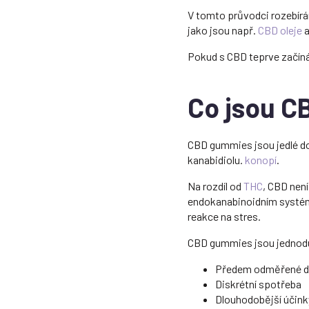
V tomto průvodci rozebírá
jako jsou např.
CBD oleje
Pokud s CBD teprve začínát
Co jsou 
CBD gummies jsou jedlé do
kanabidiolu.
konopí
.
Na rozdíl od
THC
, CBD nen
endokanabinoidním systém
reakce na stres.
CBD gummies jsou jednodu
Předem odměřené d
Diskrétní spotřeba
Dlouhodobější účink