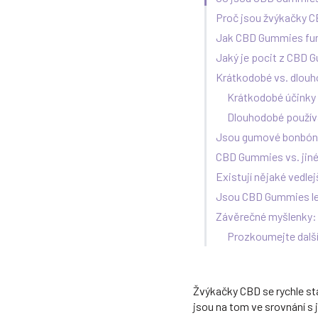
Proč jsou žvýkačky C
Jak CBD Gummies fung
Jaký je pocit z CBD
Krátkodobé vs. dlouh
Krátkodobé účinky
Dlouhodobé použív
Jsou gumové bonbóny 
CBD Gummies vs. jin
Existují nějaké vedlej
Jsou CBD Gummies le
Závěrečné myšlenky:
Prozkoumejte dalš
Žvýkačky CBD se rychle stal
jsou na tom ve srovnání s