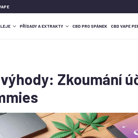
VAPE
OLEJE
PŘÍSADY A EXTRAKTY
CBD PRO SPÁNEK
CBD VAPE PE
 výhody: Zkoumání ú
mmies