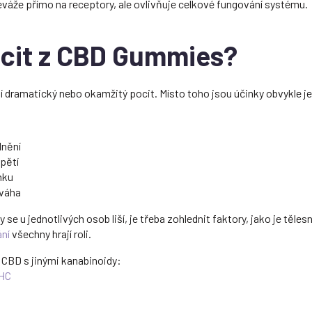
eváže přímo na receptory, ale ovlivňuje celkové fungování systému.
ocit z CBD Gummies?
 dramatický nebo okamžitý pocit. Místo toho jsou účinky obvykle 
lnění
pětí
nku
ováha
se u jednotlivých osob liší, je třeba zohlednit faktory, jako je těle
ní
všechny hrají roli.
 CBD s jinými kanabinoidy:
THC