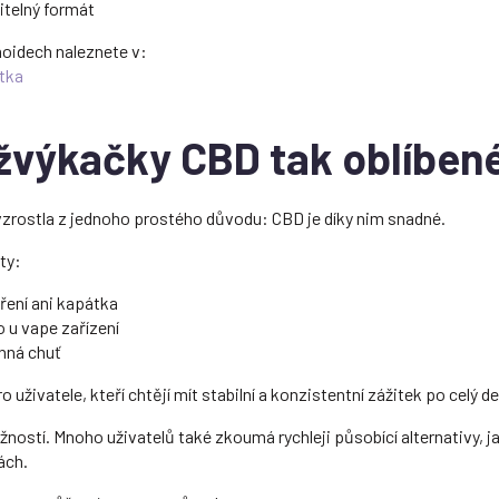
telný formát
noidech naleznete v:
stka
 žvýkačky CBD tak oblíben
zrostla z jednoho prostého důvodu: CBD je díky nim snadné.
ty:
ření ani kapátka
 u vape zařízení
inná chuť
 uživatele, kteří chtějí mít stabilní a konzistentní zážitek po celý de
ností. Mnoho uživatelů také zkoumá rychleji působící alternativy, j
ách.