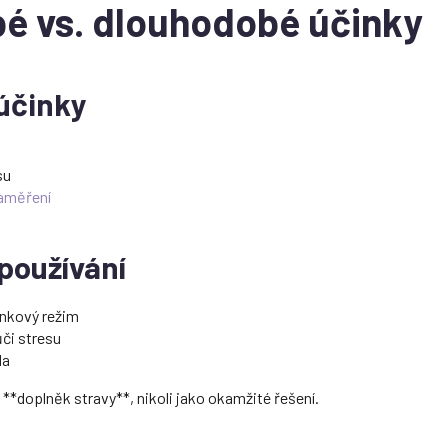
é vs. dlouhodobé účinky
účinky
su
aměření
používání
ánkový režim
či stresu
da
 **doplněk stravy**, nikoli jako okamžité řešení.