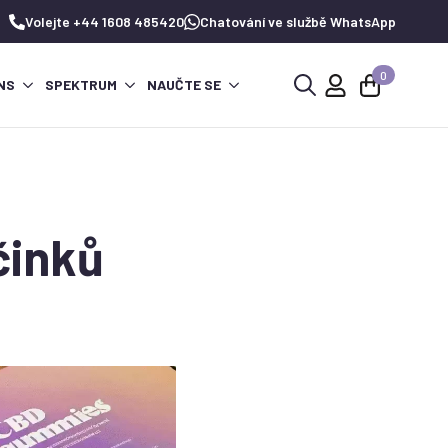
Volejte +44 1608 485420
Chatování ve službě WhatsApp
0
NS
SPEKTRUM
NAUČTE SE
Hledat:
činků