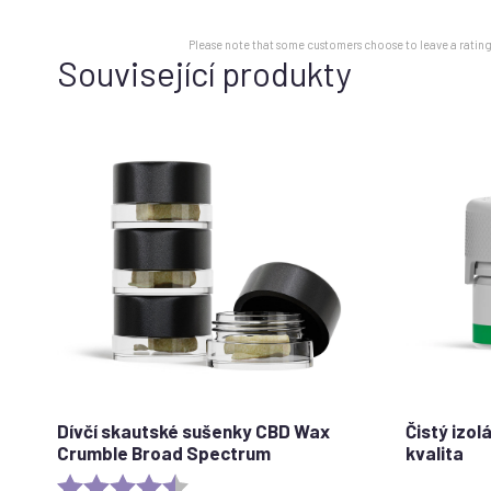
Please note that some customers choose to leave a rating 
Související produkty
Dívčí skautské sušenky CBD Wax
Čistý izo
Crumble Broad Spectrum
kvalita
Rating:
4.6 out of 5 stars