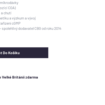
o mikrodávky
ozici COA)
 a chuti
smetiku a výzkum a vývoj
zařízení cGMP
 - spolehlivý dodavatel CBG od roku 2014
at Do Košíku
 Velké Británii zdarma