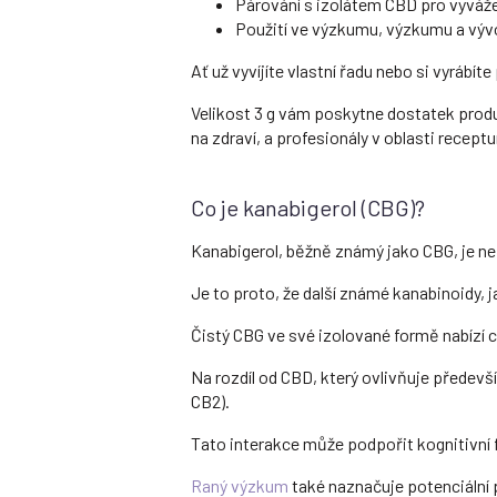
Párování s izolátem CBD pro vyváž
Použití ve výzkumu, výzkumu a vývo
Ať už vyvíjíte vlastní řadu nebo si vyrábí
Velikost 3 g vám poskytne dostatek produk
na zdraví, a profesionály v oblasti receptu
Co je kanabigerol (CBG)?
Kanabigerol, běžně známý jako CBG, je ne
Je to proto, že další známé kanabinoidy, 
Čistý CBG ve své izolované formě nabízí c
Na rozdíl od CBD, který ovlivňuje předev
CB2).
Tato interakce může podpořit kognitivní 
Raný výzkum
také naznačuje potenciální pr