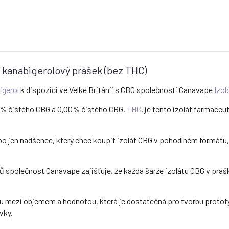
ý kanabigerolový prášek (bez THC)
igerol
k dispozici ve Velké Británii s CBG společnosti Canavape
Izol
5% čistého CBG a 0,00% čistého CBG.
THC
, je tento izolát farmaceut
ebo jen nadšenec, který chce koupit izolát CBG v pohodlném formátu
ů společnost Canavape zajišťuje, že každá šarže izolátu CBG v prášk
 mezi objemem a hodnotou, která je dostatečná pro tvorbu prototyp
vky.