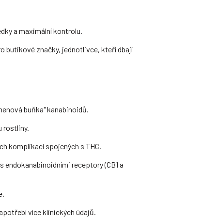
ledky a maximální kontrolu.
 butikové značky, jednotlivce, kteří dbají
kmenová buňka" kanabinoidů.
rostliny.
ních komplikací spojených s THC.
 s endokanabinoidními receptory (CB1 a
e.
zapotřebí více klinických údajů.