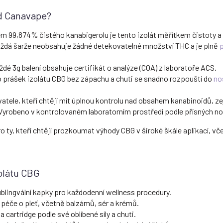
od Canavape?
 99,874% čistého kanabigerolu je tento izolát měřítkem čistoty a
ždá šarže neobsahuje žádné detekovatelné množství THC a je plně
p
dé 3g balení obsahuje certifikát o analýze (COA) z laboratoře ACS.
 prášek izolátu CBG bez zápachu a chuti se snadno rozpouští do
no
atele, kteří chtějí mít úplnou kontrolu nad obsahem kanabinoidů, ze
yrobeno v kontrolovaném laboratorním prostředí podle přísných no
ro ty, kteří chtějí prozkoumat výhody CBG v široké škále aplikací, vče
zolátu CBG
ublingvální kapky pro každodenní wellness procedury.
péče o pleť, včetně balzámů, sér a krémů.
a cartridge podle své oblíbené síly a chuti.