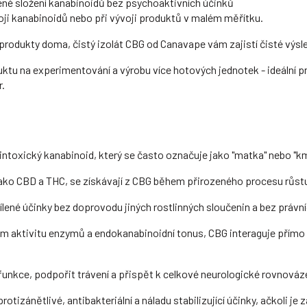
ené složení kanabinoidů bez psychoaktivních účinků
ji kanabinoidů nebo při vývoji produktů v malém měřítku.
te produkty doma, čistý izolát CBG od Canavape vám zajistí čisté výs
tu na experimentování a výrobu více hotových jednotek - ideální pro
r.
intoxický kanabinoid, který se často označuje jako "matka" nebo "
jako CBD a THC, se získávají z CBG během přirozeného procesu růstu 
ílené účinky bez doprovodu jiných rostlinných sloučenin a bez práv
ším aktivitu enzymů a endokanabinoidní tonus, CBG interaguje přímo
funkce, podpořit trávení a přispět k celkové neurologické rovnováz
otizánětlivé, antibakteriální a náladu stabilizující účinky, ačkoli je 