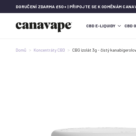
DORUČENÍ ZDARMA £50+ | PŘIPOJTE SE K ODMĚNÁM CANA
CBD E-LIQUIDY
CBD 
Domů
Koncentráty CBD
CBG izolát 3g - čistý kanabigerolo