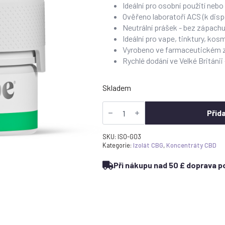
Ideální pro osobní použití neb
Ověřeno laboratoří ACS (k disp
Neutrální prášek - bez zápachu
Ideální pro vape, tinktury, ko
Vyrobeno ve farmaceutickém 
Rychlé dodání ve Velké Británii
Skladem
CBG
Isolate
Přid
3g
-
Čistý
SKU:
ISO-G03
kanabigerolový
Kategorie:
Izolát CBG
,
Koncentráty CBD
prášek
množství
Při nákupu nad 50 £ doprava po