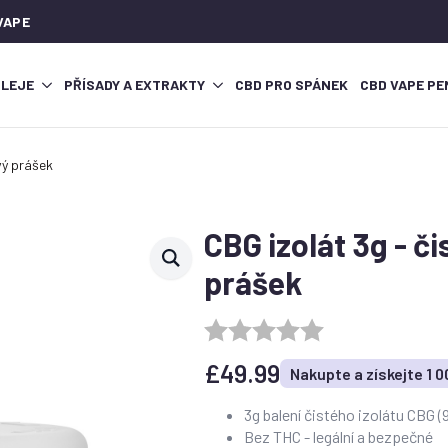
VAPE
OLEJE
PŘÍSADY A EXTRAKTY
CBD PRO SPÁNEK
CBD VAPE PE
vý prášek
CBG izolát 3g - č
prášek
£
49.99
Nakupte a získejte 1 
3g balení čistého izolátu CBG 
Bez THC - legální a bezpečné