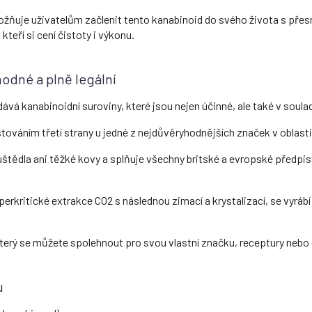
umožňuje uživatelům začlenit tento kanabinoid do svého života s pře
kteří si cení čistoty i výkonu.
odné a plně legální
ává kanabinoidní suroviny, které jsou nejen účinné, ale také v soula
továním třetí strany u jedné z nejdůvěryhodnějších značek v oblast
štědla ani těžké kovy a splňuje všechny britské a evropské předpis
perkritické extrakce CO2 s následnou zimací a krystalizací, se vyráb
který se můžete spolehnout pro svou vlastní značku, receptury nebo
u