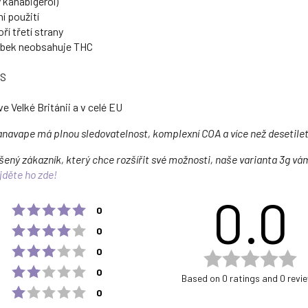
 kanabigerol)
ní použití
í třetí strany
obek neobsahuje THC
CS
ve Velké Británii a v celé EU
anavape má plnou sledovatelnost, komplexní COA a více než desetilet
ušený zákazník, který chce rozšířit své možnosti, naše varianta 3g 
jděte ho zde!
0.0
Rating 5 out of 5 stars
votes
0
Rating 4 out of 5 stars
votes
0
Rating 3 out of 5 stars
votes
0
Ra
Rating 2 out of 5 stars
votes
0.
0
Based on 0 ratings and 0 revi
ou
Rating 1 out of 5 stars
votes
0
of