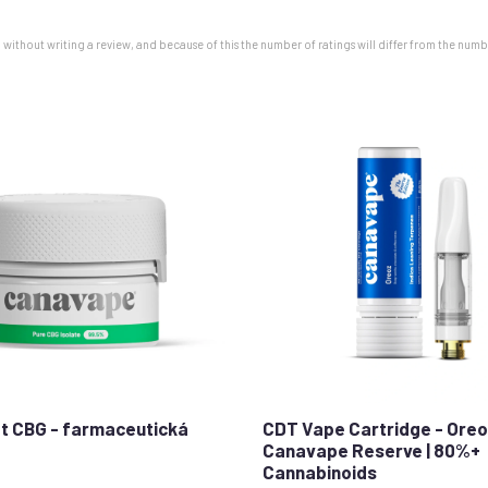
5
st
without writing a review, and because of this the number of ratings will differ from the numb
lát CBG - farmaceutická
CDT Vape Cartridge - Oreo
Canavape Reserve | 80%+
Cannabinoids