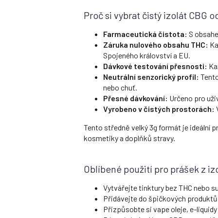
Proč si vybrat čistý izolát CBG 
Farmaceutická čistota:
S obsahem
Záruka nulového obsahu THC:
Ka
Spojeného království a EU.
Dávkové testování přesnosti:
Kaž
Neutrální senzorický profil:
Tento
nebo chuť.
Přesné dávkování:
Určeno pro uživ
Vyrobeno v čistých prostorách:
V
Tento středně velký 3g formát je ideální p
kosmetiky a doplňků stravy.
Oblíbené použití pro prášek z i
Vytvářejte tinktury bez THC nebo s
Přidávejte do špičkových produktů 
Přizpůsobte si vape oleje, e-liquidy 