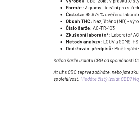
Výrobek:
CBG izolát v prášku (čistý
Formát:
3 gramy - ideální pro střed
Čistota:
99.874% ověřeno laboratoř
Obsah THC:
Nezjištěno (ND) - výr
Číslo šarže:
AO-TR-103
Zkušební laboratoř:
Laboratoř A
Metody analýzy:
LCUV a GCMS-HS
Dodržování předpisů:
Plně legální 
Každá šarže izolátu CBG od společnosti C
Ať už s CBG teprve začínáte, nebo jste zk
spolehlivost.
Hledáte čistý izolát CBD? Na