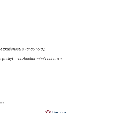
é zkušenosti s kanabinoidy.
vám poskytne bezkonkurenční hodnotu a
ting
0
ews
t