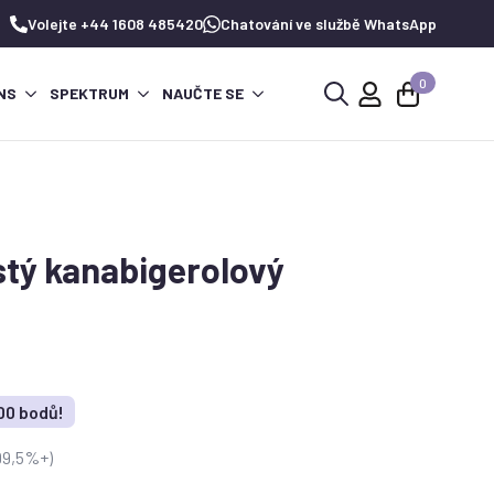
Volejte +44 1608 485420
Chatování ve službě WhatsApp
0
NS
SPEKTRUM
NAUČTE SE
Hledat:
istý kanabigerolový
000 bodů!
(99,5%+)