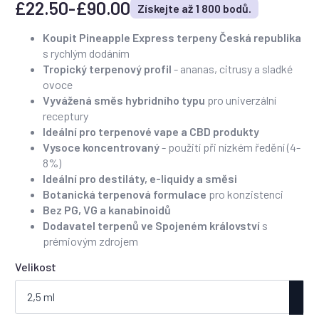
£
22.50
-
£
90.00
Získejte až 1 800 bodů.
Rozpětí
cen:
Koupit Pineapple Express terpeny Česká republika
s rychlým dodáním
22,50
Tropický terpenový profil
- ananas, citrusy a sladké
£
ovoce
až
Vyvážená směs hybridního typu
pro univerzální
receptury
90,00
Ideální pro terpenové vape a CBD produkty
£
Vysoce koncentrovaný
- použití při nízkém ředění (4-
8%)
Ideální pro destiláty, e-liquidy a směsi
Botanická terpenová formulace
pro konzistenci
Bez PG, VG a kanabinoidů
Dodavatel terpenů ve Spojeném království
s
prémiovým zdrojem
Velikost