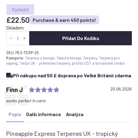
Vyčistit
£
22.50
Purchase & earn 450 points!
Skladem
Koupit
Pineapple
Přidat Do Košíku
Express
Terpenes
UK
SKU:
PEX-TERP-25
-
Kategorie:
Terpeny z konopí
,
Tekuté konopí
,
Terpeny
,
Terpeny pro
Tropický
vaping
,
Terps UK - prémiové terpeny, profily CDT a botanické směsi
terpenový
profil
Při nákupu nad 50 £ doprava po Velké Británii zdarma
pro
vape
a
Rating: 5.0 out of 5 stars
Testimonial
Author:
Finn J
Date:
20.06.2026
směsi
množství
Text:
works perfect in carts
Popis
Další informace
Analýza
Pineapple Express Terpenes UK - tropický