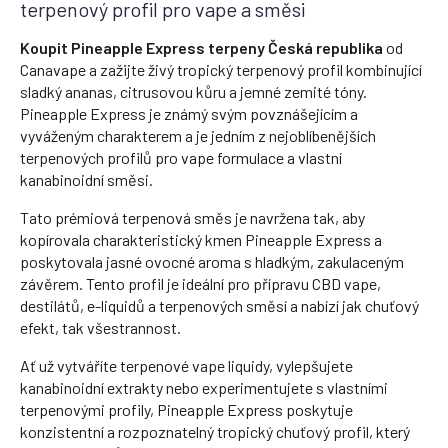
terpenový profil pro vape a směsi
Koupit Pineapple Express terpeny Česká republika
od
Canavape a zažijte živý tropický terpenový profil kombinující
sladký ananas, citrusovou kůru a jemné zemité tóny.
Pineapple Express je známý svým povznášejícím a
vyváženým charakterem a je jedním z nejoblíbenějších
terpenových profilů pro vape formulace a vlastní
kanabinoidní směsi.
Tato prémiová terpenová směs je navržena tak, aby
kopírovala charakteristický kmen Pineapple Express a
poskytovala jasné ovocné aroma s hladkým, zakulaceným
závěrem. Tento profil je ideální pro přípravu CBD vape,
destilátů, e-liquidů a terpenových směsí a nabízí jak chuťový
efekt, tak všestrannost.
Ať už vytváříte terpenové vape liquidy, vylepšujete
kanabinoidní extrakty nebo experimentujete s vlastními
terpenovými profily, Pineapple Express poskytuje
konzistentní a rozpoznatelný tropický chuťový profil, který