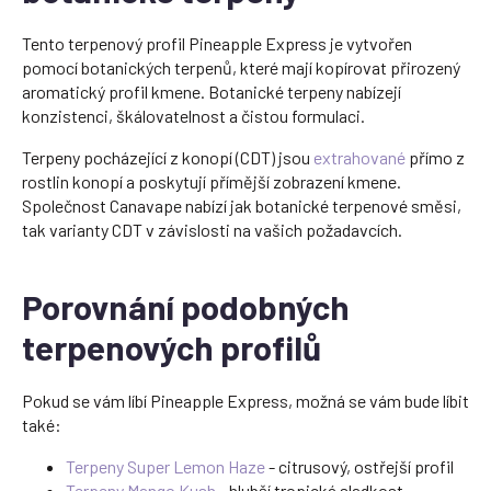
Tento terpenový profil Pineapple Express je vytvořen
pomocí botanických terpenů, které mají kopírovat přirozený
aromatický profil kmene. Botanické terpeny nabízejí
konzistenci, škálovatelnost a čistou formulaci.
Terpeny pocházející z konopí (CDT) jsou
extrahované
přímo z
rostlin konopí a poskytují přímější zobrazení kmene.
Společnost Canavape nabízí jak botanické terpenové směsi,
tak varianty CDT v závislosti na vašich požadavcích.
Porovnání podobných
terpenových profilů
Pokud se vám líbí Pineapple Express, možná se vám bude líbit
také:
Terpeny Super Lemon Haze
- citrusový, ostřejší profil
Terpeny Mango Kush
- hlubší tropická sladkost