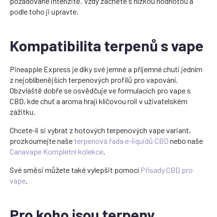
požadované intenzitě. Vždy začněte s nízkou hodnotou a
podle toho ji upravte.
Kompatibilita terpenů s vape
Pineapple Express je díky své jemné a příjemné chuti jedním
z nejoblíbenějších terpenových profilů pro vapování.
Obzvláště dobře se osvědčuje ve formulacích pro vape s
CBD, kde chuť a aroma hrají klíčovou roli v uživatelském
zážitku.
Chcete-li si vybrat z hotových terpenových vape variant,
prozkoumejte naše
terpenová řada e-liquidů CBD
nebo naše
Canavape Kompletní kolekce
.
Své směsi můžete také vylepšit pomocí
Přísady CBD pro
vape
.
Pro koho jsou terpeny