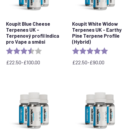
Koupit Blue Cheese
Koupit White Widow
Terpenes UK -
Terpenes UK - Earthy
Terpenový profil Indica
Pine Terpene Profile
pro Vape a směsi
(Hybrid)
Rating:
3.5 out of 5 stars
Rating:
5.0 out of 5 
£
22.50
-
£
100.00
£
22.50
-
£
90.00
Cenové
Rozpětí
rozpětí:
cen:
22,50
22,50
£
£
až
až
100,00
90,00
£
£