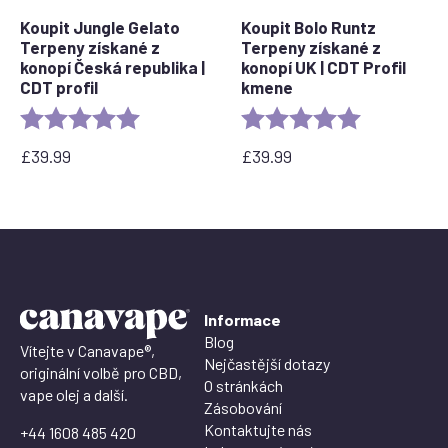
Koupit Jungle Gelato
Koupit Bolo Runtz
Terpeny získané z
Terpeny získané z
konopí Česká republika |
konopí UK | CDT Profil
CDT profil
kmene
Rating:
5.0 out of 5 stars
Rating:
5.0 out of 5 
£
39.99
£
39.99
Informace
Blog
Vítejte v Canavape®,
Nejčastější dotazy
originální volbě pro CBD,
O stránkách
vape olej a další.
Zásobování
Kontaktujte nás
+44 1608 485 420