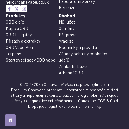
Laboratorní zprávy
hello@canavape.co.uk
Recenze
Produkty
Obchod
CBD oleje
Můj účet
Kapsle CBD
Odměny
CBD E-liquidy
Přeprava
Přísady a extrakty
Vrací se
CBD Vape Pen
Podmínky a pravidla
Terpeny
Zásady ochrany osobních
Startovací sady CBD Vape
údajů
Znalostní báze
Adresář CBD
© 2014-2026 Canavape® všechna práva vyhrazena.
Produkty Canavape procházejí laboratorním testováním třetí
strany a neporušují zákon o zneužívání drog z roku 1971, nejsou
určeny k diagnostice ani léčbě nemocí. Canavape, ECS & Gold
Drops jsou registrované ochranné známky.