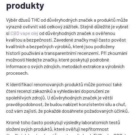
produkty
Výběr džusů THC od důvěryhodných značek a produktů může
výrazně ovlivnit váš celkový zážitek. Stejně důležité je vybrat
si
CBD vape olej
od důvěryhodných značek s ověřenou
kvalitou a bezpečností. Zavedené značky mají často pověst
kvalitních a bezpečných výrobků, které jsou podloženy
historií používání a transparentními recenzemi. Při zkoumání
možností hledejte značky, které poskytují podrobné
informace o svých zdrojích, metodách extrakce a výrobních
procesech.
K identifikaci renomovaných produktů může pomoci také
čtení recenzí zákazníků a vyhledávání doporučení ze
spolehlivých zdrojů. U důvěryhodných značek je větší
pravděpodobnost, že budou nabízet konzistentní sílu a chuť,
což vám zajistí, že pokaždé dosáhnete požadovaných účinků.
Kromě toho často poskytují výsledky laboratorních testů
složení svých produktů, které ověřují nepřítomnost