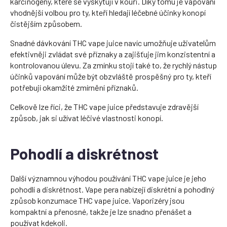
karcinogeny, které se vyskytují v kouři. Díky tomu je vapování
vhodnější volbou pro ty, kteří hledají léčebné účinky konopí
čistějším způsobem.
Snadné dávkování THC vape juice navíc umožňuje uživatelům
efektivněji zvládat své příznaky a zajišťuje jim konzistentní a
kontrolovanou úlevu. Za zmínku stojí také to, že rychlý nástup
účinků vapování může být obzvláště prospěšný pro ty, kteří
potřebují okamžité zmírnění příznaků.
Celkově lze říci, že THC vape juice představuje zdravější
způsob, jak si užívat léčivé vlastnosti konopí.
Pohodlí a diskrétnost
Další významnou výhodou používání THC vape juice je jeho
pohodlí a diskrétnost. Vape pera nabízejí diskrétní a pohodlný
způsob konzumace THC vape juice. Vaporizéry jsou
kompaktní a přenosné, takže je lze snadno přenášet a
používat kdekoli.