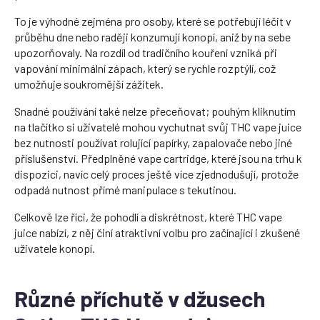
To je výhodné zejména pro osoby, které se potřebují léčit v
průběhu dne nebo raději konzumují konopí, aniž by na sebe
upozorňovaly. Na rozdíl od tradičního kouření vzniká při
vapování minimální zápach, který se rychle rozptýlí, což
umožňuje soukromější zážitek.
Snadné používání také nelze přeceňovat; pouhým kliknutím
na tlačítko si uživatelé mohou vychutnat svůj THC vape juice
bez nutnosti používat rolující papírky, zapalovače nebo jiné
příslušenství. Předplněné vape cartridge, které jsou na trhu k
dispozici, navíc celý proces ještě více zjednodušují, protože
odpadá nutnost přímé manipulace s tekutinou.
Celkově lze říci, že pohodlí a diskrétnost, které THC vape
juice nabízí, z něj činí atraktivní volbu pro začínající i zkušené
uživatele konopí.
Různé příchutě v džusech