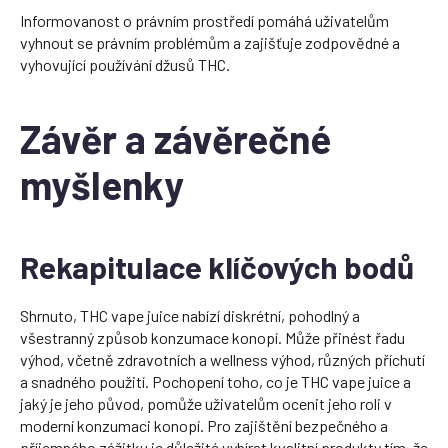
Informovanost o právním prostředí pomáhá uživatelům
vyhnout se právním problémům a zajišťuje zodpovědné a
vyhovující používání džusů THC.
Závěr a závěrečné
myšlenky
Rekapitulace klíčových bodů
Shrnuto, THC vape juice nabízí diskrétní, pohodlný a
všestranný způsob konzumace konopí. Může přinést řadu
výhod, včetně zdravotních a wellness výhod, různých příchutí
a snadného použití. Pochopení toho, co je THC vape juice a
jaký je jeho původ, pomůže uživatelům ocenit jeho roli v
moderní konzumaci konopí. Pro zajištění bezpečného a
příjemného zážitku je důležité vybírat kvalitní produkty tím, že