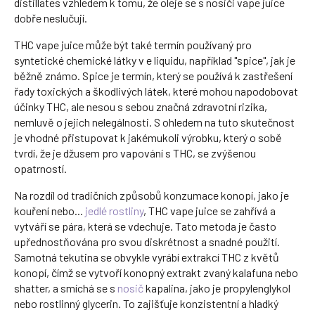
distillates vzhledem k tomu, že oleje se s nosiči vape juice
dobře neslučují.
THC vape juice může být také termín používaný pro
syntetické chemické látky v e liquidu, například "spice", jak je
běžně známo. Spice je termín, který se používá k zastřešení
řady toxických a škodlivých látek, které mohou napodobovat
účinky THC, ale nesou s sebou značná zdravotní rizika,
nemluvě o jejich nelegálnosti. S ohledem na tuto skutečnost
je vhodné přistupovat k jakémukoli výrobku, který o sobě
tvrdí, že je džusem pro vapování s THC, se zvýšenou
opatrností.
Na rozdíl od tradičních způsobů konzumace konopí, jako je
kouření nebo...
jedlé rostliny
, THC vape juice se zahřívá a
vytváří se pára, která se vdechuje. Tato metoda je často
upřednostňována pro svou diskrétnost a snadné použití.
Samotná tekutina se obvykle vyrábí extrakcí THC z květů
konopí, čímž se vytvoří konopný extrakt zvaný kalafuna nebo
shatter, a smíchá se s
nosič
kapalina, jako je propylenglykol
nebo rostlinný glycerin. To zajišťuje konzistentní a hladký