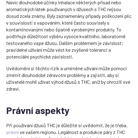
Navíc dlouhodobé účinky inhalace některých přísad nebo
aromatických látek používaných v džusech s THC nejsou
dosud zcela známy. Byly zaznamenány případy poškození plic
v souvislosti s vapováním, které často souvisely s
kontaminovanými nebo špatně vyrobenými produkty. To
podtrhuje důležitost výběru vysoce kvalitního, laboratorně
testovaného vape džusu. Dalším problémem je závislost;
pravidelné užívání může vést ke zvýšené toleranci a
potenciální psychické závislosti.
Uvědomění si těchto rizik a umírněné užívání může pomoci
zmírnit dlouhodobé zdravotní problémy a zajistit, aby si
uživatelé mohli užívat výhod džusů s THC, aniž by ohrozili své
zdraví.
Právní aspekty
Při používání džusů THC je důležité si uvědomit, že je třeba.
právní
ve vašem regionu. Legálnost a produkce páry z THC