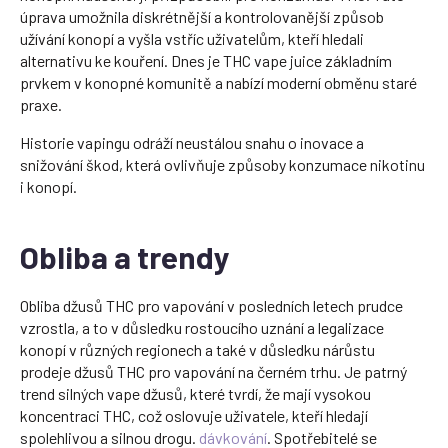
úprava umožnila diskrétnější a kontrolovanější způsob
užívání konopí a vyšla vstříc uživatelům, kteří hledali
alternativu ke kouření. Dnes je THC vape juice základním
prvkem v konopné komunitě a nabízí moderní obměnu staré
praxe.
Historie vapingu odráží neustálou snahu o inovace a
snižování škod, která ovlivňuje způsoby konzumace nikotinu
i konopí.
Obliba a trendy
Obliba džusů THC pro vapování v posledních letech prudce
vzrostla, a to v důsledku rostoucího uznání a legalizace
konopí v různých regionech a také v důsledku nárůstu
prodeje džusů THC pro vapování na černém trhu. Je patrný
trend silných vape džusů, které tvrdí, že mají vysokou
koncentraci THC, což oslovuje uživatele, kteří hledají
spolehlivou a silnou drogu.
dávkování
. Spotřebitelé se