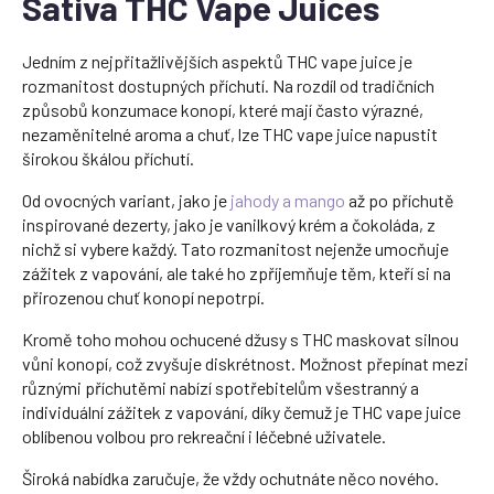
Sativa THC Vape Juices
Jedním z nejpřitažlivějších aspektů THC vape juice je
rozmanitost dostupných příchutí. Na rozdíl od tradičních
způsobů konzumace konopí, které mají často výrazné,
nezaměnitelné aroma a chuť, lze THC vape juice napustit
širokou škálou příchutí.
Od ovocných variant, jako je
jahody a mango
až po příchutě
inspirované dezerty, jako je vanilkový krém a čokoláda, z
nichž si vybere každý. Tato rozmanitost nejenže umocňuje
zážitek z vapování, ale také ho zpříjemňuje těm, kteří si na
přirozenou chuť konopí nepotrpí.
Kromě toho mohou ochucené džusy s THC maskovat silnou
vůni konopí, což zvyšuje diskrétnost. Možnost přepínat mezi
různými příchutěmi nabízí spotřebitelům všestranný a
individuální zážitek z vapování, díky čemuž je THC vape juice
oblíbenou volbou pro rekreační i léčebné uživatele.
Široká nabídka zaručuje, že vždy ochutnáte něco nového.