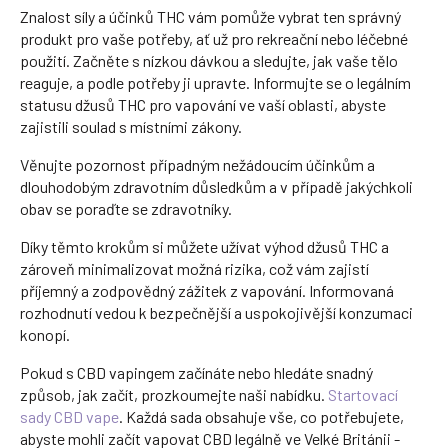
Znalost síly a účinků THC vám pomůže vybrat ten správný
produkt pro vaše potřeby, ať už pro rekreační nebo léčebné
použití. Začněte s nízkou dávkou a sledujte, jak vaše tělo
reaguje, a podle potřeby ji upravte. Informujte se o legálním
statusu džusů THC pro vapování ve vaší oblasti, abyste
zajistili soulad s místními zákony.
Věnujte pozornost případným nežádoucím účinkům a
dlouhodobým zdravotním důsledkům a v případě jakýchkoli
obav se poraďte se zdravotníky.
Díky těmto krokům si můžete užívat výhod džusů THC a
zároveň minimalizovat možná rizika, což vám zajistí
příjemný a zodpovědný zážitek z vapování. Informovaná
rozhodnutí vedou k bezpečnější a uspokojivější konzumaci
konopí.
Pokud s CBD vapingem začínáte nebo hledáte snadný
způsob, jak začít, prozkoumejte naši nabídku.
Startovací
sady CBD vape
. Každá sada obsahuje vše, co potřebujete,
abyste mohli začít vapovat CBD legálně ve Velké Británii -