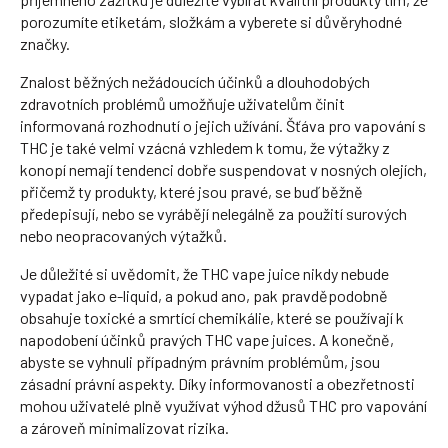
porozumíte etiketám, složkám a vyberete si důvěryhodné
značky.
Znalost běžných nežádoucích účinků a dlouhodobých
zdravotních problémů umožňuje uživatelům činit
informovaná rozhodnutí o jejich užívání. Šťáva pro vapování s
THC je také velmi vzácná vzhledem k tomu, že výtažky z
konopí nemají tendenci dobře suspendovat v nosných olejích,
přičemž ty produkty, které jsou pravé, se buď běžně
předepisují, nebo se vyrábějí nelegálně za použití surových
nebo neopracovaných výtažků.
Je důležité si uvědomit, že THC vape juice nikdy nebude
vypadat jako e-liquid, a pokud ano, pak pravděpodobně
obsahuje toxické a smrtící chemikálie, které se používají k
napodobení účinků pravých THC vape juices. A konečně,
abyste se vyhnuli případným právním problémům, jsou
zásadní právní aspekty. Díky informovanosti a obezřetnosti
mohou uživatelé plně využívat výhod džusů THC pro vapování
a zároveň minimalizovat rizika.