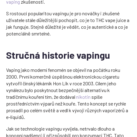
vaping
zkušenosti.
S rostoucí popularitou vapingu je pro nováčky i zkušené
uživatele stále důležitější pochopit, co je to THC vape juice a
jak funguje. Stejně důležité je vědět, co je autentické a co je
potenciálně smrtelné.
Stručná historie vapingu
Vaping jako moderní fenomén se objevil na počátku roku
2000. První komerčně úspěšnou elektronickou cigaretu
vytvořil čínský lékárník Hon Lik v roce 2003. Cílem jeho
vynálezu bylo poskytnout bezpečnější alternativu k
tradičnímu kouření tím, že dodával
nikotin
spíše
prostřednictvím výparů než kouře. Tento koncept se rychle
prosadil po celém světě a vedl k vývoji různých vaporizérů a
e-liquidů.
Jak se technologie vapingu vyvíjela, netrvalo dlouho a
konopní nadšenci ji přizpůsobili pro konzumaci THC. Tato