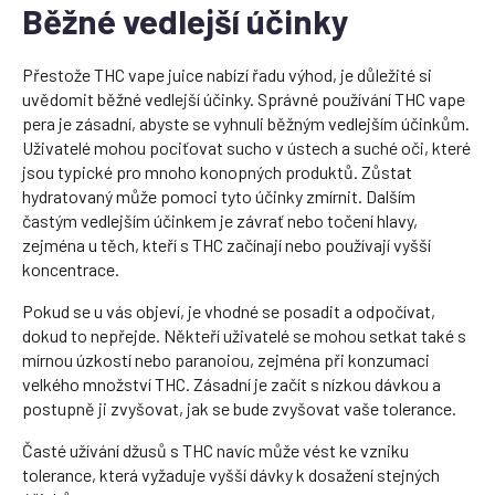
Běžné vedlejší účinky
Přestože THC vape juice nabízí řadu výhod, je důležité si
uvědomit běžné vedlejší účinky. Správné používání THC vape
pera je zásadní, abyste se vyhnuli běžným vedlejším účinkům.
Uživatelé mohou pociťovat sucho v ústech a suché oči, které
jsou typické pro mnoho konopných produktů. Zůstat
hydratovaný může pomoci tyto účinky zmírnit. Dalším
častým vedlejším účinkem je závrať nebo točení hlavy,
zejména u těch, kteří s THC začínají nebo používají vyšší
koncentrace.
Pokud se u vás objeví, je vhodné se posadit a odpočívat,
dokud to nepřejde. Někteří uživatelé se mohou setkat také s
mírnou úzkostí nebo paranoiou, zejména při konzumaci
velkého množství THC. Zásadní je začít s nízkou dávkou a
postupně ji zvyšovat, jak se bude zvyšovat vaše tolerance.
Časté užívání džusů s THC navíc může vést ke vzniku
tolerance, která vyžaduje vyšší dávky k dosažení stejných