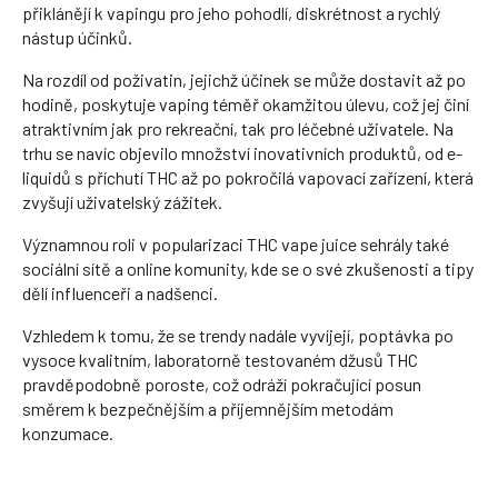
přiklánějí k vapingu pro jeho pohodlí, diskrétnost a rychlý
nástup účinků.
Na rozdíl od poživatin, jejichž účinek se může dostavit až po
hodině, poskytuje vaping téměř okamžitou úlevu, což jej činí
atraktivním jak pro rekreační, tak pro léčebné uživatele. Na
trhu se navíc objevilo množství inovativních produktů, od e-
liquidů s příchutí THC až po pokročilá vapovací zařízení, která
zvyšují uživatelský zážitek.
Významnou roli v popularizaci THC vape juice sehrály také
sociální sítě a online komunity, kde se o své zkušenosti a tipy
dělí influenceři a nadšenci.
Vzhledem k tomu, že se trendy nadále vyvíjejí, poptávka po
vysoce kvalitním, laboratorně testovaném džusů THC
pravděpodobně poroste, což odráží pokračující posun
směrem k bezpečnějším a příjemnějším metodám
konzumace.