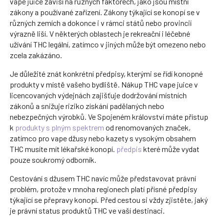
vape juice závisí na různých faktorech, jako jsou místní
zákony a používané zařízení. Zákony týkající se konopí se v
různých zemích a dokonce i v rámci států nebo provincií
výrazně liší. V některých oblastech je rekreační i léčebné
užívání THC legální, zatímco v jiných může být omezeno nebo
zcela zakázáno.
Je důležité znát konkrétní předpisy, kterými se řídí konopné
produkty v místě vašeho bydliště. Nákup THC vape juice v
licencovaných výdejnách zajišťuje dodržování místních
zákonů a snižuje riziko získání padělaných nebo
nebezpečných výrobků. Ve Spojeném království máte přístup
k
produkty s plným spektrem
od renomovaných značek,
zatímco pro vape džusy nebo kazety s vysokým obsahem
THC musíte mít lékařské konopí.
předpis
které může vydat
pouze soukromý odborník.
Cestování s džusem THC navíc může představovat právní
problém, protože v mnoha regionech platí přísné předpisy
týkající se přepravy konopí. Před cestou si vždy zjistěte, jaký
je právní status produktů THC ve vaší destinaci.