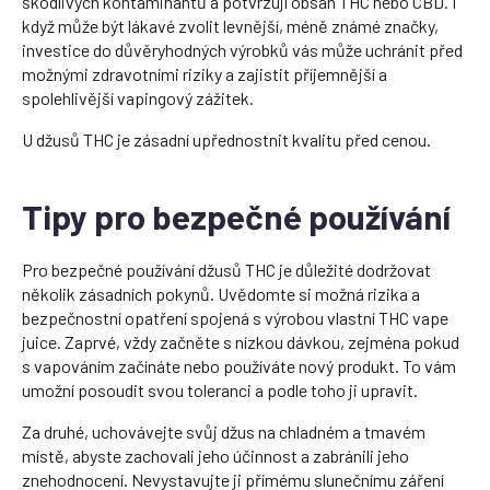
škodlivých kontaminantů a potvrzují obsah THC nebo CBD. I
když může být lákavé zvolit levnější, méně známé značky,
investice do důvěryhodných výrobků vás může uchránit před
možnými zdravotními riziky a zajistit příjemnější a
spolehlivější vapingový zážitek.
U džusů THC je zásadní upřednostnit kvalitu před cenou.
Tipy pro bezpečné používání
Pro bezpečné používání džusů THC je důležité dodržovat
několik zásadních pokynů. Uvědomte si možná rizika a
bezpečnostní opatření spojená s výrobou vlastní THC vape
juice. Zaprvé, vždy začněte s nízkou dávkou, zejména pokud
s vapováním začínáte nebo používáte nový produkt. To vám
umožní posoudit svou toleranci a podle toho ji upravit.
Za druhé, uchovávejte svůj džus na chladném a tmavém
místě, abyste zachovali jeho účinnost a zabránili jeho
znehodnocení. Nevystavujte ji přímému slunečnímu záření