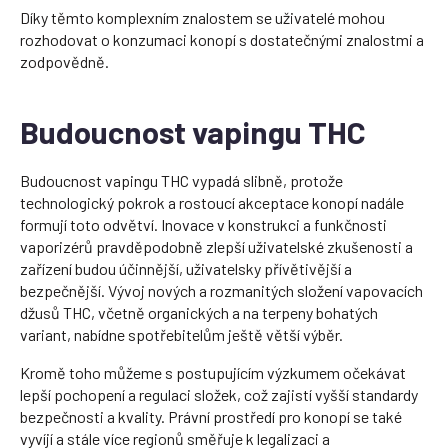
Díky těmto komplexním znalostem se uživatelé mohou
rozhodovat o konzumaci konopí s dostatečnými znalostmi a
zodpovědně.
Budoucnost vapingu THC
Budoucnost vapingu THC vypadá slibně, protože
technologický pokrok a rostoucí akceptace konopí nadále
formují toto odvětví. Inovace v konstrukci a funkčnosti
vaporizérů pravděpodobně zlepší uživatelské zkušenosti a
zařízení budou účinnější, uživatelsky přívětivější a
bezpečnější. Vývoj nových a rozmanitých složení vapovacích
džusů THC, včetně organických a na terpeny bohatých
variant, nabídne spotřebitelům ještě větší výběr.
Kromě toho můžeme s postupujícím výzkumem očekávat
lepší pochopení a regulaci složek, což zajistí vyšší standardy
bezpečnosti a kvality. Právní prostředí pro konopí se také
vyvíjí a stále více regionů směřuje k legalizaci a