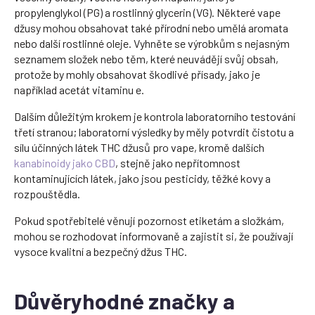
propylenglykol (PG) a rostlinný glycerin (VG). Některé vape
džusy mohou obsahovat také přírodní nebo umělá aromata
nebo další rostlinné oleje. Vyhněte se výrobkům s nejasným
seznamem složek nebo těm, které neuvádějí svůj obsah,
protože by mohly obsahovat škodlivé přísady, jako je
například acetát vitaminu e.
Dalším důležitým krokem je kontrola laboratorního testování
třetí stranou; laboratorní výsledky by měly potvrdit čistotu a
sílu účinných látek THC džusů pro vape, kromě dalších
kanabinoidy jako CBD
, stejně jako nepřítomnost
kontaminujících látek, jako jsou pesticidy, těžké kovy a
rozpouštědla.
Pokud spotřebitelé věnují pozornost etiketám a složkám,
mohou se rozhodovat informovaně a zajistit si, že používají
vysoce kvalitní a bezpečný džus THC.
Důvěryhodné značky a