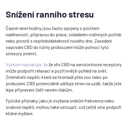
Snížení ranního stresu
Časné ranní hodiny jsou často spojeny s pocitem
naléhavosti, přípravou do práce, zvládáním rodinných potřeb
nebo prostě s nepředvídatelností nového dne. Zavedení
vapování CBD do rutiny probouzení může pomoci tyto
stresory zmírnit.
Výzkum naznačuje, že
že vliv CBD na serotoninové receptory
může podpořit relaxaci a pozitivnější pohled na svět.
Zmírněním napětí, které se hromadí přes noc nebo po
probuzení, CBD potenciálně udržuje stres na uzdě, takže jste
lépe připraveni čelit ranním tlakům.
Fyzické příznaky, jako je zvýšená srdeční frekvence nebo
svalové napětí, mohou také ustoupit, což ještě více podpoří
klidné myšlení.