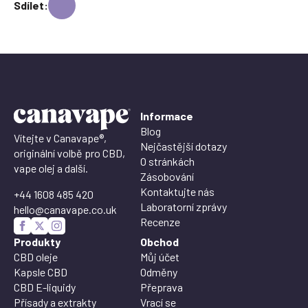
Sdílet:
Informace
Blog
Vítejte v Canavape®,
Nejčastější dotazy
originální volbě pro CBD,
O stránkách
vape olej a další.
Zásobování
Kontaktujte nás
+44 1608 485 420
Laboratorní zprávy
hello@canavape.co.uk
Recenze
Produkty
Obchod
CBD oleje
Můj účet
Kapsle CBD
Odměny
CBD E-liquidy
Přeprava
Přísady a extrakty
Vrací se