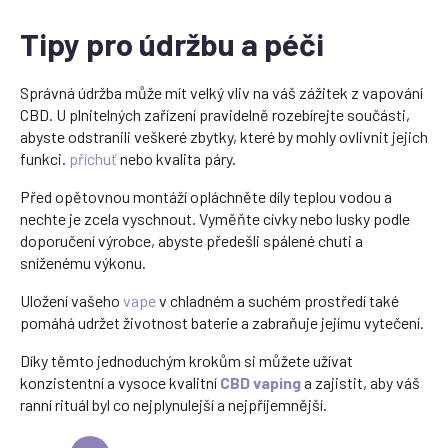
Tipy pro údržbu a péči
Správná údržba může mít velký vliv na váš zážitek z vapování
CBD. U plnitelných zařízení pravidelně rozebírejte součásti,
abyste odstranili veškeré zbytky, které by mohly ovlivnit jejich
funkci.
příchuť
nebo kvalita páry.
Před opětovnou montáží opláchněte díly teplou vodou a
nechte je zcela vyschnout. Vyměňte cívky nebo lusky podle
doporučení výrobce, abyste předešli spálené chuti a
sníženému výkonu.
Uložení vašeho
vape
v chladném a suchém prostředí také
pomáhá udržet životnost baterie a zabraňuje jejímu vytečení.
Díky těmto jednoduchým krokům si můžete užívat
konzistentní a vysoce kvalitní
CBD vaping
a zajistit, aby váš
ranní rituál byl co nejplynulejší a nejpříjemnější.