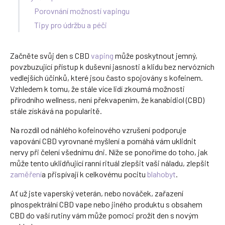
Porovnání možností vapingu
Tipy pro údržbu a péči
Začněte svůj den s CBD
vaping
může poskytnout jemný,
povzbuzující přístup k duševní jasnosti a klidu bez nervózních
vedlejších účinků, které jsou často spojovány s kofeinem.
Vzhledem k tomu, že stále více lidí zkoumá možnosti
přírodního wellness, není překvapením, že kanabidiol (CBD)
stále získává na popularitě.
Na rozdíl od náhlého kofeinového vzrušení podporuje
vapování CBD vyrovnané myšlení a pomáhá vám uklidnit
nervy při čelení všednímu dni. Níže se ponoříme do toho, jak
může tento uklidňující ranní rituál zlepšit vaši náladu, zlepšit
zaměření
a přispívají k celkovému pocitu
blahobyt
.
Ať už jste vaperský veterán, nebo nováček, zařazení
plnospektrální CBD vape nebo jiného produktu s obsahem
CBD do vaší rutiny vám může pomoci prožít den s novým