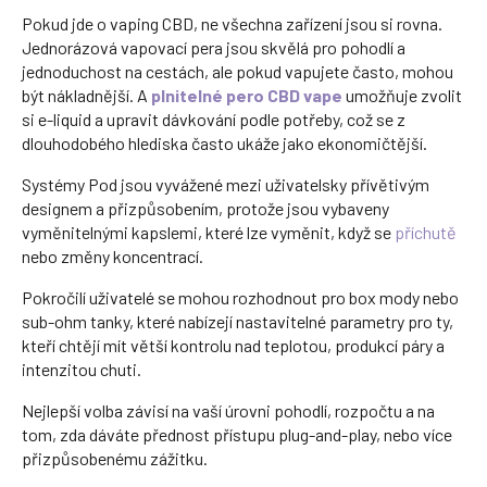
Pokud jde o vaping CBD, ne všechna zařízení jsou si rovna.
Jednorázová vapovací pera jsou skvělá pro pohodlí a
jednoduchost na cestách, ale pokud vapujete často, mohou
být nákladnější. A
plnitelné pero CBD vape
umožňuje zvolit
si e-liquid a upravit dávkování podle potřeby, což se z
dlouhodobého hlediska často ukáže jako ekonomičtější.
Systémy Pod jsou vyvážené mezi uživatelsky přívětivým
designem a přizpůsobením, protože jsou vybaveny
vyměnitelnými kapslemi, které lze vyměnit, když se
příchutě
nebo změny koncentrací.
Pokročilí uživatelé se mohou rozhodnout pro box mody nebo
sub-ohm tanky, které nabízejí nastavitelné parametry pro ty,
kteří chtějí mít větší kontrolu nad teplotou, produkcí páry a
intenzitou chuti.
Nejlepší volba závisí na vaší úrovni pohodlí, rozpočtu a na
tom, zda dáváte přednost přístupu plug-and-play, nebo více
přizpůsobenému zážitku.