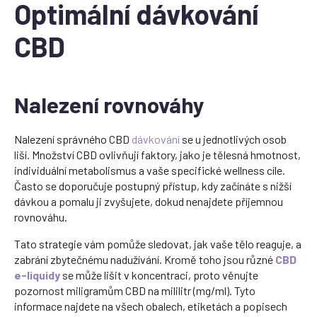
Optimální dávkování
CBD
Nalezení rovnováhy
Nalezení správného CBD
dávkování
se u jednotlivých osob
liší. Množství CBD ovlivňují faktory, jako je tělesná hmotnost,
individuální metabolismus a vaše specifické wellness cíle.
Často se doporučuje postupný přístup, kdy začínáte s nižší
dávkou a pomalu ji zvyšujete, dokud nenajdete příjemnou
rovnováhu.
Tato strategie vám pomůže sledovat, jak vaše tělo reaguje, a
zabrání zbytečnému nadužívání. Kromě toho jsou různé
CBD
e-liquidy
se může lišit v koncentraci, proto věnujte
pozornost miligramům CBD na mililitr (mg/ml). Tyto
informace najdete na všech obalech, etiketách a popisech