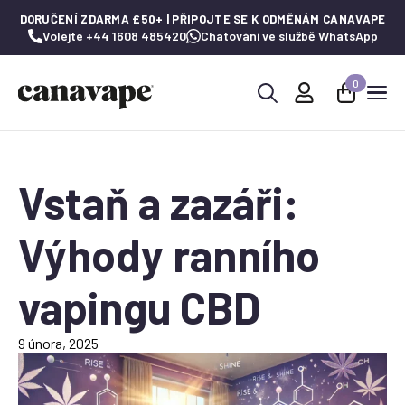
DORUČENÍ ZDARMA £50+ | PŘIPOJTE SE K ODMĚNÁM CANAVAPE
Volejte +44 1608 485420
Chatování ve službě WhatsApp
0
Hledat:
Vstaň a zazáři:
Výhody ranního
vapingu CBD
9 února, 2025