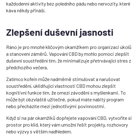
každodenní aktivity bez poledního pádu nebo nervozity, které
káva někdy přináší.
Zlepšení duševní jasnosti
Ráno je pro mnohé klíčovým okamžikem pro organizaci úkolů
a stanovení záměrů. Vapování CBD by mohlo pomoci zlepšit
duševní soustředění tím, že minimalizuje přetrvávající stres z
předchozího večera.
Zatímco kofein může nadměrně stimulovat a narušovat
soustředění, uklidňující vlastnosti CBD mohou zlepšit
kognitivní funkce tím, že omezí závodění s myšlenkami. To
může být obzvláště užitečné, pokud máte nabitý program
nebo přecházíte mezi jednotlivými povinnostmi.
Když si na pár okamžiků dopřejete vapování CBD, vytvoříte si
prostor pro klid, který vám umožní řešit projekty, rozhovory
nebo výzvy s větším nadhledem.