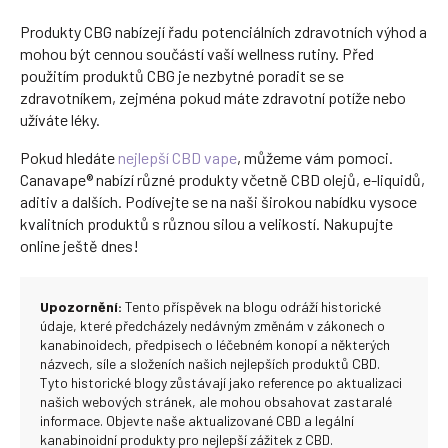
Produkty CBG nabízejí řadu potenciálních zdravotních výhod a
mohou být cennou součástí vaší wellness rutiny. Před
použitím produktů CBG je nezbytné poradit se se
zdravotníkem, zejména pokud máte zdravotní potíže nebo
užíváte léky.
Pokud hledáte
nejlepší CBD vape
, můžeme vám pomoci.
Canavape®
nabízí různé produkty včetně CBD olejů, e-liquidů,
aditiv a dalších. Podívejte se na naši širokou nabídku vysoce
kvalitních produktů s různou silou a velikostí. Nakupujte
online ještě dnes!
Upozornění:
Tento příspěvek na blogu odráží historické
údaje, které předcházely nedávným změnám v zákonech o
kanabinoidech, předpisech o léčebném konopí a některých
názvech, síle a složeních našich nejlepších produktů CBD.
Tyto historické blogy zůstávají jako reference po aktualizaci
našich webových stránek, ale mohou obsahovat zastaralé
informace. Objevte naše aktualizované CBD a legální
kanabinoidní produkty pro nejlepší zážitek z CBD.