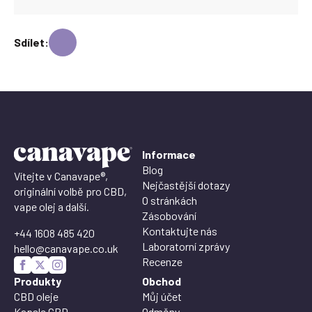
Sdílet:
Informace
Blog
Vítejte v Canavape®,
Nejčastější dotazy
originální volbě pro CBD,
O stránkách
vape olej a další.
Zásobování
Kontaktujte nás
+44 1608 485 420
Laboratorní zprávy
hello@canavape.co.uk
Recenze
Produkty
Obchod
CBD oleje
Můj účet
Kapsle CBD
Odměny