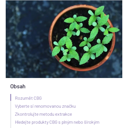
Obsah
Rozumět CBG
Vyberte si renomovanou značku
Zkontrolujte metodu extrakce
Hledejte produkty CBG s plným nebo širokým