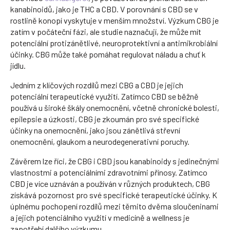
kanabinoidů, jako je THC a CBD. V porovnání s CBD se v
rostlině konopí vyskytuje v menším množství. Výzkum CBG je
zatím v počáteční fázi, ale studie naznačují, že může mít
potenciální protizánětlivé, neuroprotektivní a antimikrobiální
účinky. CBG může také pomáhat regulovat náladu a chuť k
jídlu.
Jedním z klíčových rozdílů mezi CBG a CBD je jejich
potenciální terapeutické využití. Zatímco CBD se běžně
používá u široké škály onemocnění, včetně chronické bolesti,
epilepsie a úzkosti, CBG je zkoumán pro své specifické
účinky na onemocnění, jako jsou zánětlivá střevní
onemocnění, glaukom a neurodegenerativní poruchy.
Závěrem lze říci, že CBG i CBD jsou kanabinoidy s jedinečnými
vlastnostmi a potenciálními zdravotními přínosy. Zatímco
CBD je více uznáván a používán v různých produktech, CBG
získává pozornost pro své specifické terapeutické účinky. K
úplnému pochopení rozdílů mezi těmito dvěma sloučeninami
a jejich potenciálního využití v medicíně a wellness je
zapotřebí dalšího výzkumu.