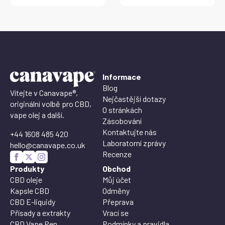
Informace
Blog
Vítejte v Canavape®,
Nejčastější dotazy
originální volbě pro CBD,
O stránkách
vape olej a další.
Zásobování
Kontaktujte nás
+44 1608 485 420
Laboratorní zprávy
hello@canavape.co.uk
Recenze
Produkty
Obchod
CBD oleje
Můj účet
Kapsle CBD
Odměny
CBD E-liquidy
Přeprava
Přísady a extrakty
Vrací se
CBD Vape Pen
Podmínky a pravidla