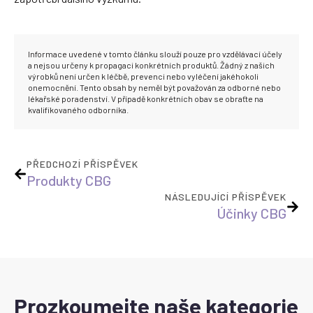
Informace uvedené v tomto článku slouží pouze pro vzdělávací účely
a nejsou určeny k propagaci konkrétních produktů. Žádný z našich
výrobků není určen k léčbě, prevenci nebo vyléčení jakéhokoli
onemocnění. Tento obsah by neměl být považován za odborné nebo
lékařské poradenství. V případě konkrétních obav se obraťte na
kvalifikovaného odborníka.
PŘEDCHOZÍ PŘÍSPĚVEK
Produkty CBG
NÁSLEDUJÍCÍ PŘÍSPĚVEK
Účinky CBG
Prozkoumejte naše kategorie