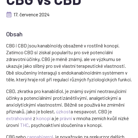
17. července 2024
Obsah
CBG i CBD jsou kanabinoidy obsažené v rostlině konopí.
Zatímco CBD si získal popularitu pro své potenciální
zdravotní účinky, CBG je méně známý, ale ve výzkumu se
ukazuje jako slibný pro své vlastní terapeutické vlastnosti.
Obě sloučeniny interagují s endokanabinoidním systémem v
těle, který hraje roli při regulaci různých fyziologických funkcí.
CBD, zkratka pro kanabidiol, je známý svými neotravujícími
účinky a potenciálními protizánětlivými, analgetickými a
anxiolytickými vlastnostmi. Běžně se používá ke zmírnění
příznaků, jako je bolest,
úzkost
a nespavost. CBD je
extrahované
z
konopí
a je
právní
v mnoha zemích kvůli nízké
úrovni
THC
, psychoaktivní sloučenina v konopí.
CBG nebo
cannabigerol
, je považován za prekurzor dalších