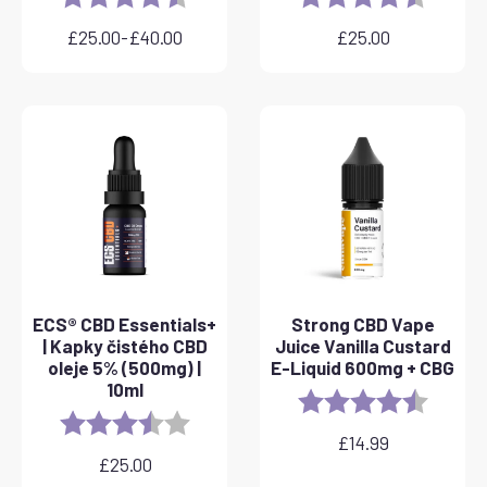
£
25.00
-
£
40.00
£
25.00
Rozpětí
cen:
£25.00
až
£40.00
ECS® CBD Essentials+
Strong CBD Vape
| Kapky čistého CBD
Juice Vanilla Custard
oleje 5% (500mg) |
E-Liquid 600mg + CBG
10ml
Rating:
4.6 out 
Rating:
3.8 out of 5 stars
£
14.99
£
25.00