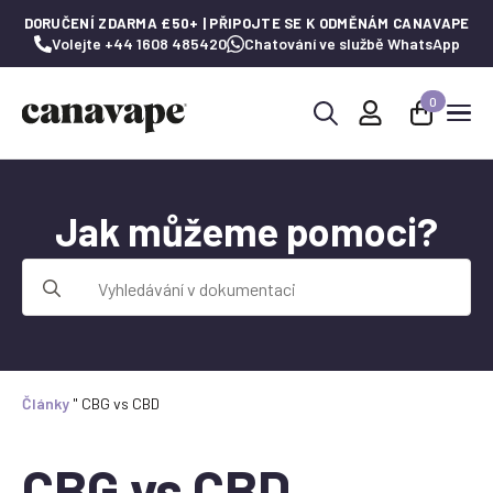
DORUČENÍ ZDARMA £50+ | PŘIPOJTE SE K ODMĚNÁM CANAVAPE
Volejte +44 1608 485420
Chatování ve službě WhatsApp
0
Hledat:
Jak můžeme pomoci?
Hledat:
Články
"
CBG vs CBD
CBG vs CBD