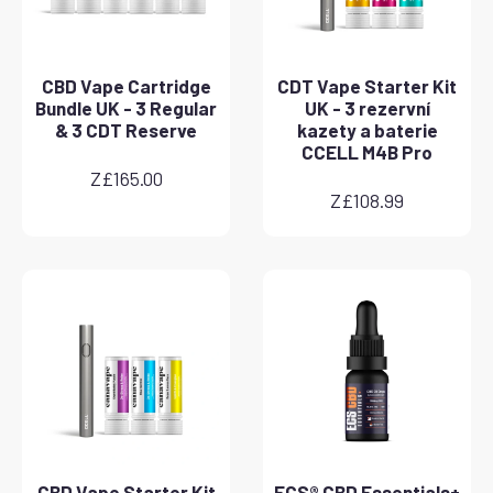
CBD Vape Cartridge
CDT Vape Starter Kit
Bundle UK - 3 Regular
UK - 3 rezervní
& 3 CDT Reserve
kazety a baterie
CCELL M4B Pro
Z
£
165.00
Z
£
108.99
CBD Vape Starter Kit
ECS® CBD Essentials+