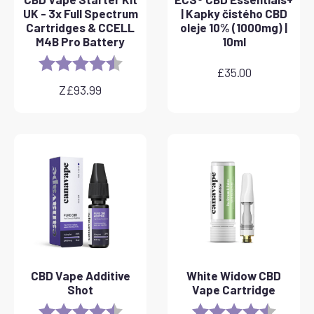
UK - 3x Full Spectrum
| Kapky čistého CBD
Cartridges & CCELL
oleje 10% (1000mg) |
M4B Pro Battery
10ml
Rating:
4.8 out of 5 stars
£
35.00
Z
£
93.99
CBD Vape Additive
White Widow CBD
Shot
Vape Cartridge
Rating:
4.8 out of 5 stars
Rating:
4.6 out 