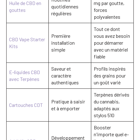
Huile de CBD en
mg par goutte,
quotidiennes
gouttes
forces
régulières
polyvalentes
Tout ce dont
Première
vous avez besoin
CBD Vape Starter
installation
pour démarrer
Kits
simple
avec un matériel
fiable
Saveur et
Profils inspirés
E-liquides CBD
caractère
des grains pour
avec Terpènes
authentiques
un goût varié
Terpènes dérivés
Pratique à saisir
du cannabis,
Cartouches CDT
et à emporter
adaptés aux
stylos 510
Booster
n'importe quel e-
Développement