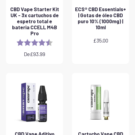
CBD Vape Starter Kit
ECS® CBD Essentials+
UK - 3x cartuchos de
| Gotas de óleo CBD
espetro total e
puro 10% (1000mg) |
bateria CCELL M4B
10ml
Pro
£
35.00
Rating:
4.8 out of 5 stars
De
£
93.99
CBD Vape Aditivo
Cartucho Vape CBD