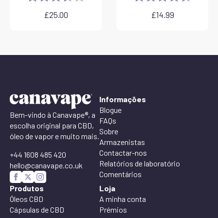
£
25.00
£
14.99
Informações
Blogue
Bem-vindo à Canavape®, a
FAQs
escolha original para CBD,
Sobre
óleo de vapor e muito mais.
Armazenistas
Contactar-nos
+44 1608 485 420
Relatórios de laboratório
hello@canavape.co.uk
Comentários
Produtos
Loja
Óleos CBD
A minha conta
Cápsulas de CBD
Prémios