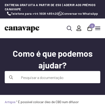
ENTREGA GRATUITA A PARTIR DE £50 | ADERIR AOS PRÉMIOS
CANAVAPE
Telefone para +44 1608 485420
Conversar no WhatsApp
0
Procurar
por:
Como é que podemos
ajudar?
Procurar
por:
Artigos
"
É possível colocar óleo de CBD num difusor