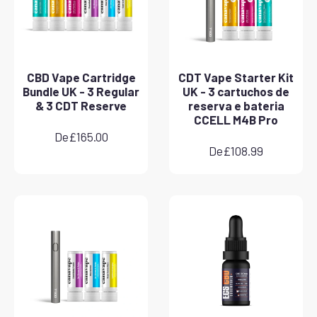
CBD Vape Cartridge
CDT Vape Starter Kit
Bundle UK - 3 Regular
UK - 3 cartuchos de
& 3 CDT Reserve
reserva e bateria
CCELL M4B Pro
De
£
165.00
De
£
108.99