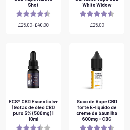
Shot
White Widow
Rating:
4.8 out of 5 stars
Rating:
4.6 out 
£
25.00
-
£
40.00
£
25.00
Gama
de
preços:
25,00
a
40,00
ECS® CBD Essentials+
Suco de Vape CBD
| Gotas de óleo CBD
forte E-líquido de
puro 5% (500mg) |
creme de baunilha
10ml
600mg + CBG
Rating:
3.8 out of 5 stars
Rating:
4.6 out 