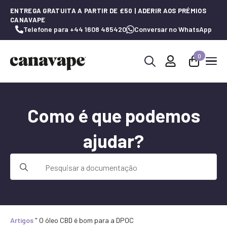
ENTREGA GRATUITA A PARTIR DE £50 | ADERIR AOS PRÉMIOS
CANAVAPE
Telefone para +44 1608 485420
Conversar no WhatsApp
0
Procurar
por:
Como é que podemos
ajudar?
Procurar
por:
Artigos
"
O óleo CBD é bom para a DPOC