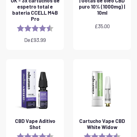
UK - 3x cartuchos de
| Gotas de óleo CBD
espetro total e
puro 10% (1000mg) |
bateria CCELL M4B
10ml
Pro
£
35.00
Rating:
4.8 out of 5 stars
De
£
93.99
CBD Vape Aditivo
Cartucho Vape CBD
Shot
White Widow
Rating:
4.8 out of 5 stars
Rating:
4.6 out 