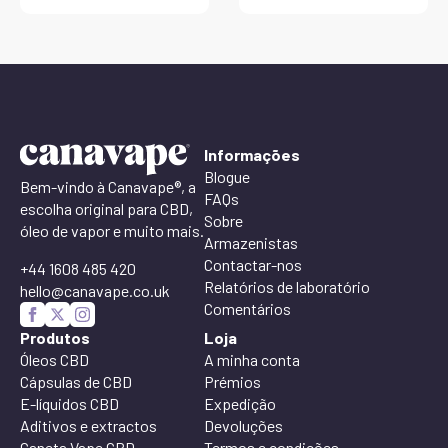
Informações
Blogue
Bem-vindo à Canavape®, a
FAQs
escolha original para CBD,
Sobre
óleo de vapor e muito mais.
Armazenistas
Contactar-nos
+44 1608 485 420
Relatórios de laboratório
hello@canavape.co.uk
Comentários
Produtos
Loja
Óleos CBD
A minha conta
Cápsulas de CBD
Prémios
E-líquidos CBD
Expedição
Aditivos e extractos
Devoluções
Caneta Vape CBD
Termos e condições