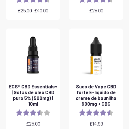
£
25.00
-
£
40.00
£
25.00
Gama
de
preços:
25,00
a
40,00
ECS® CBD Essentials+
Suco de Vape CBD
| Gotas de óleo CBD
forte E-líquido de
puro 5% (500mg) |
creme de baunilha
10ml
600mg + CBG
Rating:
3.8 out of 5 stars
Rating:
4.6 out 
£
25.00
£
14.99