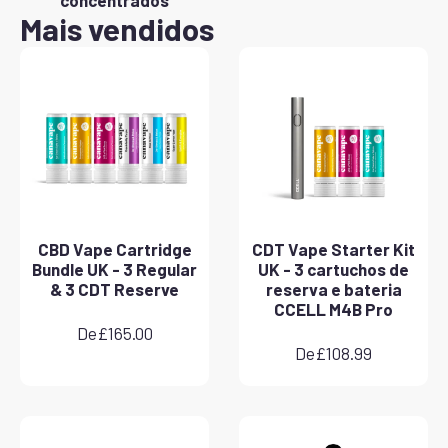
concentrados
Mais vendidos
CBD Vape Cartridge
CDT Vape Starter Kit
Bundle UK - 3 Regular
UK - 3 cartuchos de
& 3 CDT Reserve
reserva e bateria
CCELL M4B Pro
De
£
165.00
De
£
108.99