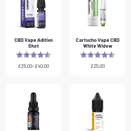
CBD Vape Aditivo
Cartucho Vape CBD
Shot
White Widow
Rating:
4.8 out of 5 stars
Rating:
4.6 out 
£
25.00
-
£
40.00
£
25.00
Gama
de
preços:
25,00
a
40,00