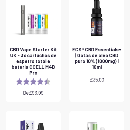
CBD Vape Starter Kit
ECS® CBD Essentials+
UK - 3x cartuchos de
| Gotas de óleo CBD
espetro total e
puro 10% (1000mg) |
bateria CCELL M4B
10ml
Pro
£
35.00
Rating:
4.8 out of 5 stars
De
£
93.99