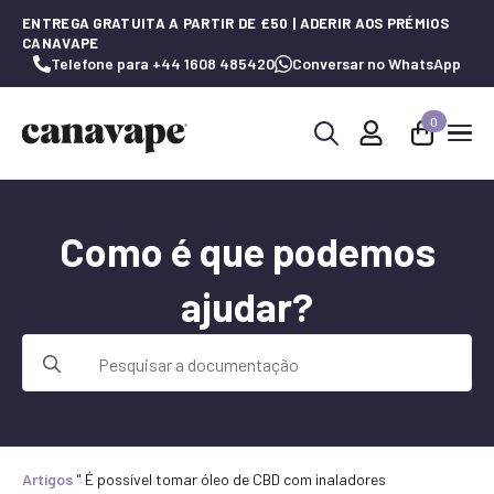
ENTREGA GRATUITA A PARTIR DE £50 | ADERIR AOS PRÉMIOS
CANAVAPE
Telefone para +44 1608 485420
Conversar no WhatsApp
0
Procurar
por:
Como é que podemos
ajudar?
Procurar
por:
Artigos
"
É possível tomar óleo de CBD com inaladores