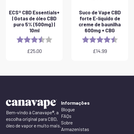
ECS® CBD Essentials+
Suco de Vape CBD
| Gotas de óleo CBD
forte E-líquido de
puro 5% (500mg) |
creme de baunilha
10ml
600mg + CBG
Rating:
3.8 out of 5 stars
Rating:
4.6 out 
£
25.00
£
14.99
Informações
Blogue
Bem-vindo à Canavape®, a
FAQs
escolha original para CBD,
Sobre
óleo de vapor e muito mais.
Armazenistas