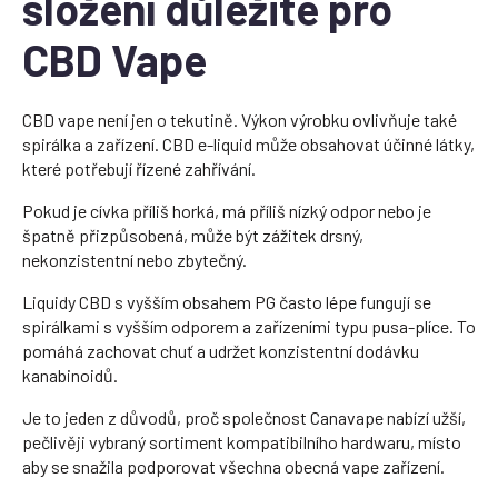
složení důležité pro
CBD Vape
CBD vape není jen o tekutině. Výkon výrobku ovlivňuje také
spirálka a zařízení. CBD e-liquid může obsahovat účinné látky,
které potřebují řízené zahřívání.
Pokud je cívka příliš horká, má příliš nízký odpor nebo je
špatně přizpůsobená, může být zážitek drsný,
nekonzistentní nebo zbytečný.
Liquidy CBD s vyšším obsahem PG často lépe fungují se
spirálkami s vyšším odporem a zařízeními typu pusa-plíce. To
pomáhá zachovat chuť a udržet konzistentní dodávku
kanabinoidů.
Je to jeden z důvodů, proč společnost Canavape nabízí užší,
pečlivěji vybraný sortiment kompatibilního hardwaru, místo
aby se snažila podporovat všechna obecná vape zařízení.