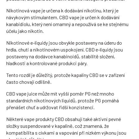
Nikotinová vape je určena k dodávání nikotinu, který je
návykovým stimulantem. CBD vape je určen k dodávání
kanabidiolu, který není omamný a nepoužívá se ke stejnému
účelu jako nikotin.
Nikotinové e-liquidy jsou obvykle postaveny na úderu do
hrdla, chuti a nikotinovém uspokojení. CBD e-liquidy jsou
postaveny na dodávce kanabinoidů, stabilitě složení,
hladkosti a kontrolované produkci páry.
Tento rozdíl je důležitý, protože kapaliny CBD se v zařízení
často chovají odlišně.
CBD vape juice může mít vyšší poměr PG než mnoho
standardních nikotinových liquidů, protože PG pomáhá
přenášet chuť a udržovat řidší konzistenci.
Některé vape produkty CBD obsahují také aktivní pevné
složky suspendované v kapalině, což znamená, že
kompatibilita s cívkami a vapování při nízkém výkonu jsou