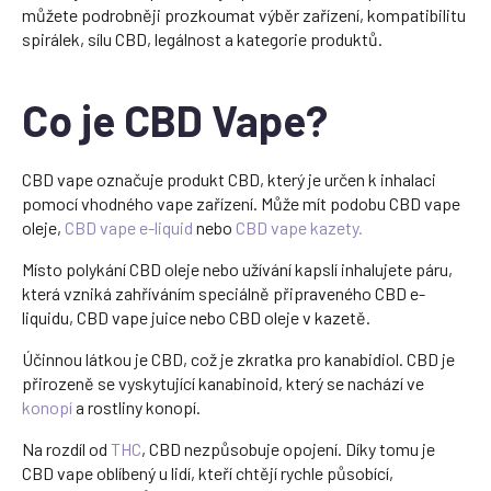
můžete podrobněji prozkoumat výběr zařízení, kompatibilitu
spirálek, sílu CBD, legálnost a kategorie produktů.
Co je CBD Vape?
CBD vape označuje produkt CBD, který je určen k inhalaci
pomocí vhodného vape zařízení. Může mít podobu CBD vape
oleje,
CBD vape e-liquid
nebo
CBD vape kazety.
Místo polykání CBD oleje nebo užívání kapslí inhalujete páru,
která vzniká zahříváním speciálně připraveného CBD e-
liquidu, CBD vape juice nebo CBD oleje v kazetě.
Účinnou látkou je CBD, což je zkratka pro kanabidiol. CBD je
přirozeně se vyskytující kanabinoid, který se nachází ve
konopí
a rostliny konopí.
Na rozdíl od
THC
, CBD nezpůsobuje opojení. Díky tomu je
CBD vape oblíbený u lidí, kteří chtějí rychle působící,