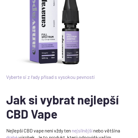
Vyberte si z řady přísad s vysokou pevností
Jak si vybrat nejlepší
CBD Vape
Nejlepší CBD vape není vždy ten
nejsilnější
nebo většina
drahé
výrobek. Je to produkt, který odpovídá vašim