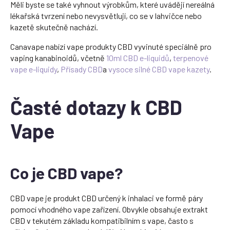
Měli byste se také vyhnout výrobkům, které uvádějí nereálná
lékařská tvrzení nebo nevysvětlují, co se v lahvičce nebo
kazetě skutečně nachází.
Canavape nabízí vape produkty CBD vyvinuté speciálně pro
vaping kanabinoidů, včetně
10ml CBD e-liquidů
,
terpenové
vape e-liquidy
,
Přísady CBD
a
vysoce silné CBD vape kazety
.
Časté dotazy k CBD
Vape
Co je CBD vape?
CBD vape je produkt CBD určený k inhalaci ve formě páry
pomocí vhodného vape zařízení. Obvykle obsahuje extrakt
CBD v tekutém základu kompatibilním s vape, často s