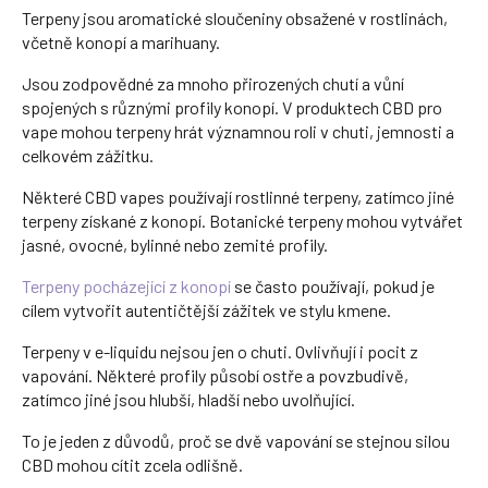
Terpeny jsou aromatické sloučeniny obsažené v rostlinách,
včetně konopí a marihuany.
Jsou zodpovědné za mnoho přirozených chutí a vůní
spojených s různými profily konopí. V produktech CBD pro
vape mohou terpeny hrát významnou roli v chuti, jemnosti a
celkovém zážitku.
Některé CBD vapes používají rostlinné terpeny, zatímco jiné
terpeny získané z konopí. Botanické terpeny mohou vytvářet
jasné, ovocné, bylinné nebo zemité profily.
Terpeny pocházející z konopí
se často používají, pokud je
cílem vytvořit autentičtější zážitek ve stylu kmene.
Terpeny v e-liquidu nejsou jen o chuti. Ovlivňují i pocit z
vapování. Některé profily působí ostře a povzbudivě,
zatímco jiné jsou hlubší, hladší nebo uvolňující.
To je jeden z důvodů, proč se dvě vapování se stejnou silou
CBD mohou cítit zcela odlišně.