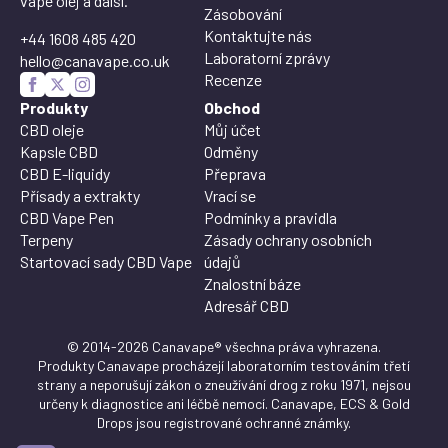
vape olej a další.
Zásobování
Kontaktujte nás
+44 1608 485 420
Laboratorní zprávy
hello@canavape.co.uk
Recenze
Produkty
Obchod
CBD oleje
Můj účet
Kapsle CBD
Odměny
CBD E-liquidy
Přeprava
Přísady a extrakty
Vrací se
CBD Vape Pen
Podmínky a pravidla
Terpeny
Zásady ochrany osobních
Startovací sady CBD Vape
údajů
Znalostní báze
Adresář CBD
© 2014-2026 Canavape® všechna práva vyhrazena.
Produkty Canavape procházejí laboratorním testováním třetí
strany a neporušují zákon o zneužívání drog z roku 1971, nejsou
určeny k diagnostice ani léčbě nemocí. Canavape, ECS & Gold
Drops jsou registrované ochranné známky.