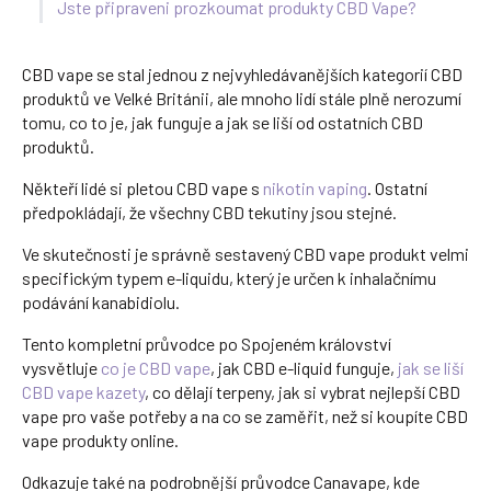
Jste připraveni prozkoumat produkty CBD Vape?
CBD vape se stal jednou z nejvyhledávanějších kategorií CBD
produktů ve Velké Británii, ale mnoho lidí stále plně nerozumí
tomu, co to je, jak funguje a jak se liší od ostatních CBD
produktů.
Někteří lidé si pletou CBD vape s
nikotin
vaping
. Ostatní
předpokládají, že všechny CBD tekutiny jsou stejné.
Ve skutečnosti je správně sestavený CBD vape produkt velmi
specifickým typem e-liquidu, který je určen k inhalačnímu
podávání kanabidiolu.
Tento kompletní průvodce po Spojeném království
vysvětluje
co je CBD vape
, jak CBD e-liquid funguje,
jak se liší
CBD vape kazety
, co dělají terpeny, jak si vybrat nejlepší CBD
vape pro vaše potřeby a na co se zaměřit, než si koupíte CBD
vape produkty online.
Odkazuje také na podrobnější průvodce Canavape, kde