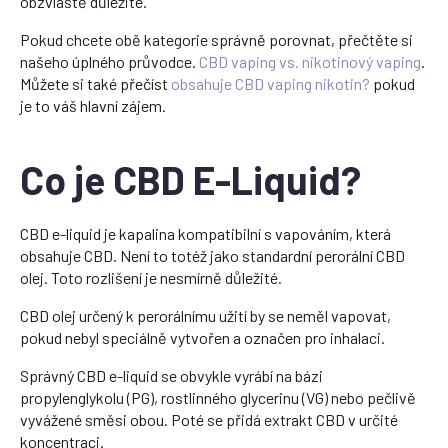
obzvláště důležité.
Pokud chcete obě kategorie správně porovnat, přečtěte si
našeho úplného průvodce.
CBD vaping vs. nikotinový vaping
.
Můžete si také přečíst
obsahuje CBD vaping nikotin?
pokud
je to váš hlavní zájem.
Co je CBD E-Liquid?
CBD e-liquid je kapalina kompatibilní s vapováním, která
obsahuje CBD. Není to totéž jako standardní perorální CBD
olej. Toto rozlišení je nesmírně důležité.
CBD olej určený k perorálnímu užití by se neměl vapovat,
pokud nebyl speciálně vytvořen a označen pro inhalaci.
Správný CBD e-liquid se obvykle vyrábí na bázi
propylenglykolu (PG), rostlinného glycerinu (VG) nebo pečlivě
vyvážené směsi obou. Poté se přidá extrakt CBD v určité
koncentraci.