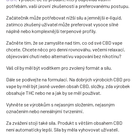
potřebám, vaší úrovni zkušeností a preferovanému postupu.
Začátečník může potřebovat nižší sílu a jemnější e-liquid,
zatímco zkušený uživatel může preferovat vysoce silné
náplně nebo komplexnější terpenové profily.
Začněte tím, že se zamyslíte nad tím, co od své CBD vape
chcete. Chcete něco pro denní rovnováhu, večerní relaxaci,
objevování chutí nebo alternativu vapování bez nikotinu?
Váš cíl by měl být vodítkem pro zvolený formát a sílu.
Dále se podívejte na formulaci. Na dobrých výrobcích CBD pro
vape by měl být jasně uveden obsah CBD, složky, zda výrobek
obsahuje THC nebo ne a jak by se měl používat.
Vyhněte se výrobkům s nejasným složením, nejasným
označením nebo nereálnými tvrzeními.
Za zvážení stojí také síla. Produkt s větším obsahem CBD
není automaticky lepší. Síla by měla vyhovovat uživateli.