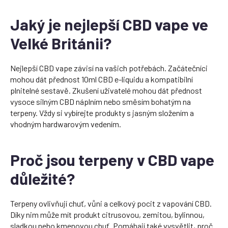
Jaký je nejlepší CBD vape ve
Velké Británii?
Nejlepší CBD vape závisí na vašich potřebách. Začátečníci
mohou dát přednost 10ml CBD e-liquidu a kompatibilní
plnitelné sestavě. Zkušení uživatelé mohou dát přednost
vysoce silným CBD náplním nebo směsím bohatým na
terpeny. Vždy si vybírejte produkty s jasným složením a
vhodným hardwarovým vedením.
Proč jsou terpeny v CBD vape
důležité?
Terpeny ovlivňují chuť, vůni a celkový pocit z vapování CBD.
Díky nim může mít produkt citrusovou, zemitou, bylinnou,
sladkou nebo kmenovou chuť. Pomáhají také vysvětlit, proč