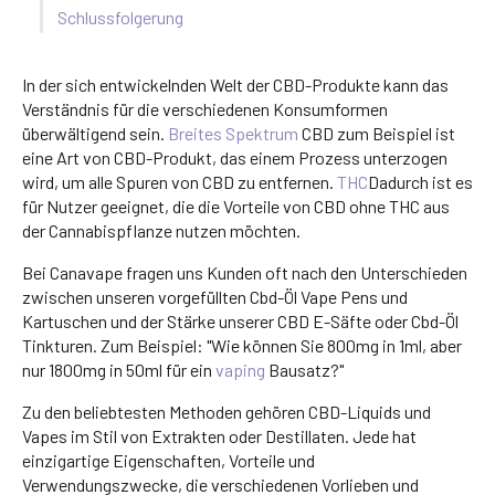
Schlussfolgerung
In der sich entwickelnden Welt der CBD-Produkte kann das
Verständnis für die verschiedenen Konsumformen
überwältigend sein.
Breites Spektrum
CBD zum Beispiel ist
eine Art von CBD-Produkt, das einem Prozess unterzogen
wird, um alle Spuren von CBD zu entfernen.
THC
Dadurch ist es
für Nutzer geeignet, die die Vorteile von CBD ohne THC aus
der Cannabispflanze nutzen möchten.
Bei Canavape fragen uns Kunden oft nach den Unterschieden
zwischen unseren vorgefüllten Cbd-Öl Vape Pens und
Kartuschen und der Stärke unserer CBD E-Säfte oder Cbd-Öl
Tinkturen. Zum Beispiel: "Wie können Sie 800mg in 1ml, aber
nur 1800mg in 50ml für ein
vaping
Bausatz?"
Zu den beliebtesten Methoden gehören CBD-Liquids und
Vapes im Stil von Extrakten oder Destillaten. Jede hat
einzigartige Eigenschaften, Vorteile und
Verwendungszwecke, die verschiedenen Vorlieben und