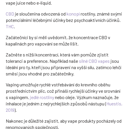
vape juice nebo e-liquid.
CBD
je sloučenina odvozená od
konopí
rostliny, známé svými
potenciálními léčebnými účinky bez psychoaktivních účinků.
THC
.
Začátečníci by si měli uvědomit, že koncentrace CBD v
kapalinách pro vapování se může lišit.
Začněte s nižší koncentrací, která vám pomůže zjistit
toleranci a preference. Například naše
silné CBD vapes
jsou
ideální pro ty, kteří jsou připraveni na vyšší sílu, zatímco lehčí
směsi jsou vhodné pro začátečníky.
Vaping umožňuje rychlé vstřebávání do krevního oběhu
prostřednictvím plic, což přináší rychlejší účinky ve srovnání
s vapingem.
jedlé rostliny
nebo oleje. Výzkum naznačuje, že
inhalace je jedním z nejrychlejších způsobů nástupu (
Huestis,
2019
).
Nakonec je důležité zajistit, aby vape produkty pocházely od
renomovaných společností.