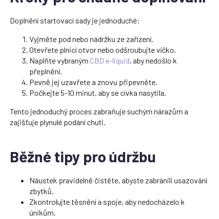
Doplnění startovací sady je jednoduché:
Vyjměte pod nebo nádržku ze zařízení.
Otevřete plnicí otvor nebo odšroubujte víčko.
Naplňte vybraným
CBD e-liquid
, aby nedošlo k
přeplnění.
Pevně jej uzavřete a znovu připevněte.
Počkejte 5-10 minut, aby se cívka nasytila.
Tento jednoduchý proces zabraňuje suchým nárazům a
zajišťuje plynulé podání chuti.
Běžné tipy pro údržbu
Náustek pravidelně čistěte, abyste zabránili usazování
zbytků.
Zkontrolujte těsnění a spoje, aby nedocházelo k
únikům.