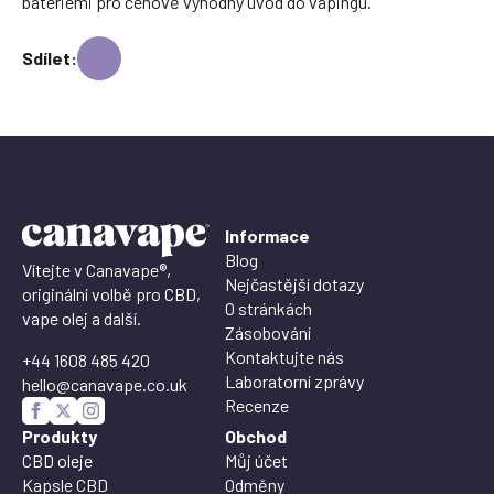
bateriemi pro cenově výhodný úvod do vapingu.
Sdílet:
Informace
Blog
Vítejte v Canavape®,
Nejčastější dotazy
originální volbě pro CBD,
O stránkách
vape olej a další.
Zásobování
Kontaktujte nás
+44 1608 485 420
Laboratorní zprávy
hello@canavape.co.uk
Recenze
Produkty
Obchod
CBD oleje
Můj účet
Kapsle CBD
Odměny