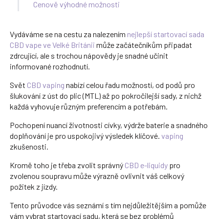
Cenově výhodné možnosti
Vydáváme se na cestu za nalezením
nejlepší startovací sada
CBD vape ve Velké Británii
může začátečníkům připadat
zdrcující, ale s trochou nápovědy je snadné učinit
informované rozhodnutí.
Svět
CBD vaping
nabízí celou řadu možností, od podů pro
šlukování z úst do plic (MTL) až po pokročilejší sady, z nichž
každá vyhovuje různým preferencím a potřebám.
Pochopení nuancí životnosti cívky, výdrže baterie a snadného
doplňování je pro uspokojivý výsledek klíčové.
vaping
zkušenosti.
Kromě toho je třeba zvolit správný
CBD e-liquidy
pro
zvolenou soupravu může výrazně ovlivnit váš celkový
požitek z jízdy.
Tento průvodce vás seznámí s tím nejdůležitějším a pomůže
vám vybrat startovací sadu, která se bez problémů