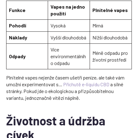
Vapes na jedno
Funkce
Plnitelné vapes
použití
Pohodlí
Vysoká
Mírná
Náklady
Vyšší dlouhodobá
Nižší dlouhodobá
Více
Méně odpadu pro
Odpady
environmentálníh
životní prostředí
o odpadu
Plnitelné vapes nejenže časem ušetří peníze, ale také vám
umožní experimentovat s...
Příchutě e-liquidu CBD
a silné
stránky. Pokud jde o ekologickou a přizpůsobitelnou
variantu, jednoznačně vítězí náplně.
Životnost a údržba
cívek