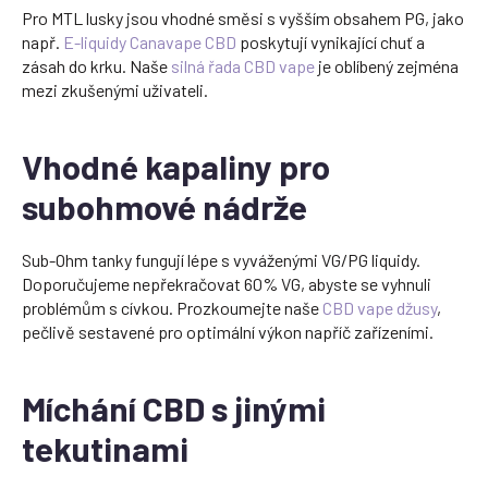
Pro MTL lusky jsou vhodné směsi s vyšším obsahem PG, jako
např.
E-liquidy Canavape CBD
poskytují vynikající chuť a
zásah do krku. Naše
silná řada CBD vape
je oblíbený zejména
mezi zkušenými uživateli.
Vhodné kapaliny pro
subohmové nádrže
Sub-Ohm tanky fungují lépe s vyváženými VG/PG liquidy.
Doporučujeme nepřekračovat 60% VG, abyste se vyhnuli
problémům s cívkou. Prozkoumejte naše
CBD vape džusy
,
pečlivě sestavené pro optimální výkon napříč zařízeními.
Míchání CBD s jinými
tekutinami