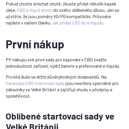
Pokud chcete smíchat chutě, zkuste přidat několik kapek
oleje.
CBD e-liquid shots
do svého oblíbeného džusu. Jen se
ujistěte, že jsou poměry VG/PG kompatibilní. Průvodce
najdete v našem článku
Jak přidat CBD do e-liquidu
.
První nákup
Při nákupu své první sady pro vapování s CBD zvažte
jednoduchost zařízení, výdrž baterie a preferované e-liquidy.
Pro klid duše se držte důvěryhodných dodavatelů. Na
Canavape CBD startovací sady
jsou navrženy speciálně pro
zákazníky ve Velké Británii a zajišťují shodu s předpisy a
spolehlivost.
Oblíbené startovací sady ve
Velké Británii