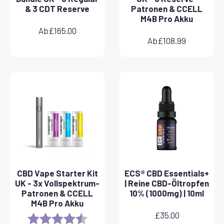
& 3 CDT Reserve
Patronen & CCELL
M4B Pro Akku
Ab
£
165.00
Ab
£
108.99
CBD Vape Starter Kit
ECS® CBD Essentials+
UK - 3x Vollspektrum-
| Reine CBD-Öltropfen
Patronen & CCELL
10% (1000mg) | 10ml
M4B Pro Akku
£
35.00
Rating:
4.8 out of 5 stars