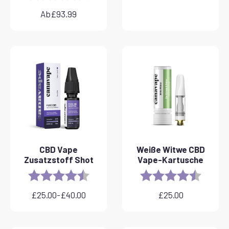
Ab
£
93.99
CBD Vape
Weiße Witwe CBD
Zusatzstoff Shot
Vape-Kartusche
Rating:
4.8 out of 5 stars
Rating:
4.6 out 
£
25.00
-
£
40.00
£
25.00
Preisspanne:
£25.00
bis