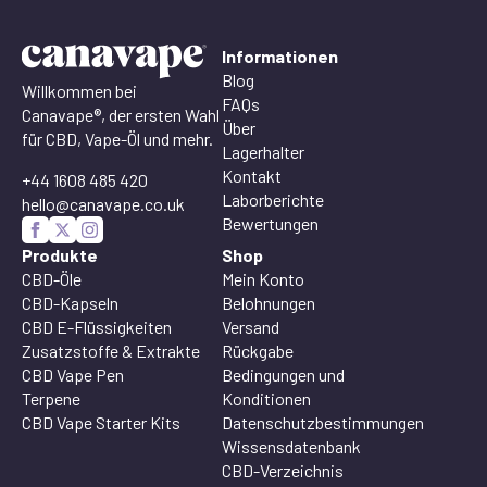
Informationen
Blog
Willkommen bei
FAQs
Canavape®, der ersten Wahl
Über
für CBD, Vape-Öl und mehr.
Lagerhalter
Kontakt
+44 1608 485 420
Laborberichte
hello@canavape.co.uk
Bewertungen
Produkte
Shop
CBD-Öle
Mein Konto
CBD-Kapseln
Belohnungen
CBD E-Flüssigkeiten
Versand
Zusatzstoffe & Extrakte
Rückgabe
CBD Vape Pen
Bedingungen und
Terpene
Konditionen
CBD Vape Starter Kits
Datenschutzbestimmungen
Wissensdatenbank
CBD-Verzeichnis