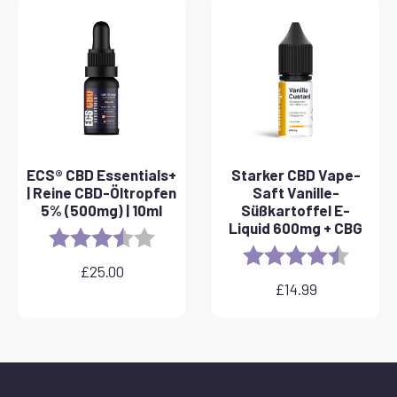
£40.00
ECS® CBD Essentials+
Starker CBD Vape-
| Reine CBD-Öltropfen
Saft Vanille-
5% (500mg) | 10ml
Süßkartoffel E-
Liquid 600mg + CBG
Rating:
3.8 out of 5 stars
Rating:
4.6 out 
£
25.00
£
14.99