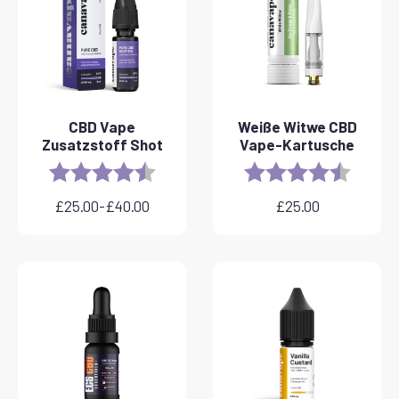
CBD Vape
Weiße Witwe CBD
Zusatzstoff Shot
Vape-Kartusche
Rating:
4.8 out of 5 stars
Rating:
4.6 out 
£
25.00
-
£
40.00
£
25.00
Preisspanne:
£25.00
bis
£40.00