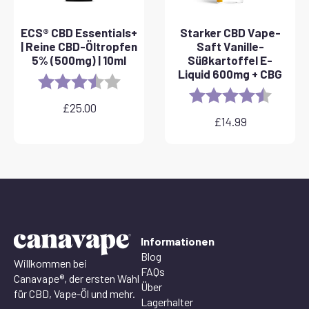
ECS® CBD Essentials+
Starker CBD Vape-
| Reine CBD-Öltropfen
Saft Vanille-
5% (500mg) | 10ml
Süßkartoffel E-
Liquid 600mg + CBG
Rating:
3.8 out of 5 stars
Rating:
4.6 out 
£
25.00
£
14.99
Informationen
Blog
Willkommen bei
FAQs
Canavape®, der ersten Wahl
Über
für CBD, Vape-Öl und mehr.
Lagerhalter