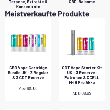
Terpene, Extrakte &
CBD-Balsame
Konzentrate
Meistverkaufte Produkte
CBD Vape Cartridge
CDT Vape Starter Kit
Bundle UK - 3 Regular
UK - 3 Reserve-
& 3 CDT Reserve
Patronen & CCELL
M4B Pro Akku
Ab
£
165.00
Ab
£
108.99