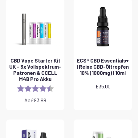
CBD Vape Starter Kit
ECS® CBD Essentials+
UK - 3x Vollspektrum-
| Reine CBD-Öltropfen
Patronen & CCELL
10% (1000mg) | 10ml
M4B Pro Akku
£
35.00
Rating:
4.8 out of 5 stars
Ab
£
93.99