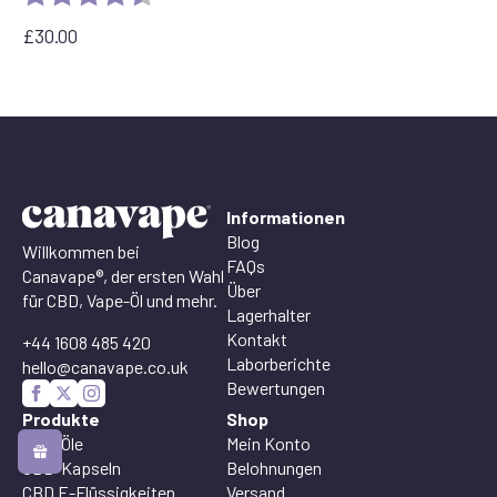
£
30.00
Informationen
Blog
Willkommen bei
FAQs
Canavape®, der ersten Wahl
Über
für CBD, Vape-Öl und mehr.
Lagerhalter
Kontakt
+44 1608 485 420
Laborberichte
hello@canavape.co.uk
Bewertungen
Produkte
Shop
CBD-Öle
Mein Konto
CBD-Kapseln
Belohnungen
CBD E-Flüssigkeiten
Versand