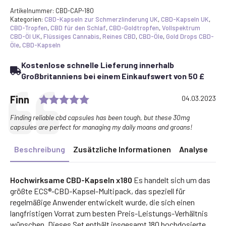
Artikelnummer:
CBD-CAP-180
Kategorien:
CBD-Kapseln zur Schmerzlinderung UK
,
CBD-Kapseln UK
,
CBD-Tropfen
,
CBD für den Schlaf
,
CBD-Goldtropfen
,
Vollspektrum
CBD-Öl UK
,
Flüssiges Cannabis
,
Reines CBD
,
CBD-Öle
,
Gold Drops CBD-
Öle
,
CBD-Kapseln
Kostenlose schnelle Lieferung innerhalb
Großbritanniens bei einem Einkaufswert von 50 £
Rating: 5.0 out of 5 stars
Testimonial
Author:
Finn
Date:
04.03.2023
Text:
Finding reliable cbd capsules has been tough, but these 30mg
capsules are perfect for managing my daily moans and groans!
Beschreibung
Zusätzliche Informationen
Analyse
Hochwirksame CBD-Kapseln x180
Es handelt sich um das
größte ECS®-CBD-Kapsel-Multipack, das speziell für
regelmäßige Anwender entwickelt wurde, die sich einen
langfristigen Vorrat zum besten Preis-Leistungs-Verhältnis
wünschen. Dieses Set enthält insgesamt 180 hochdosierte