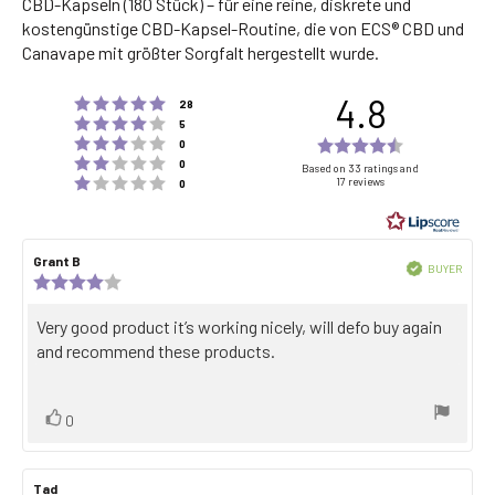
CBD-Kapseln (180 Stück) – für eine reine, diskrete und
kostengünstige CBD-Kapsel-Routine, die von ECS® CBD und
Canavape mit größter Sorgfalt hergestellt wurde.
4.8
Rating 5 out of 5 stars
votes
28
Rating 4 out of 5 stars
votes
5
Rating 3 out of 5 stars
Rating
votes
0
Rating 2 out of 5 stars
votes
4.8
0
Based on 33 ratings and
Rating 1 out of 5 stars
17 reviews
votes
0
out
of
5
Review
Grant B
Review
stars
Verified
BUYER
author:
date:
Review
Purch
rating:
date:
4.0
Review
Very good product it’s working nicely, will defo buy again
out
text:
and recommend these products.
of
5
stars
Vote
vote(s)
0
up
Review
Tad
Review