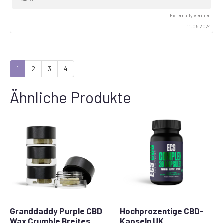
up
Externally verified
11.06.2024
1
2
3
4
Ähnliche Produkte
Granddaddy Purple CBD
Hochprozentige CBD-
Wax Crumble Breites
Kapseln UK