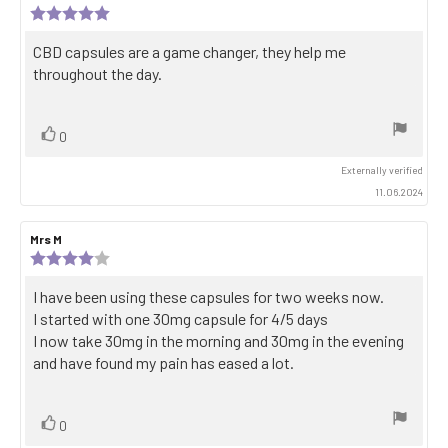
author:
date:
Review
rating:
5.0
Review
CBD capsules are a game changer, they help me
out
text:
throughout the day.
of
5
stars
Vote
vote(s)
0
up
Externally verified
11.06.2024
Review
Mrs M
Review
author:
date:
Review
rating:
4.0
Review
I have been using these capsules for two weeks now.
out
text:
I started with one 30mg capsule for 4/5 days
of
5
I now take 30mg in the morning and 30mg in the evening
stars
and have found my pain has eased a lot.
Vote
vote(s)
0
up