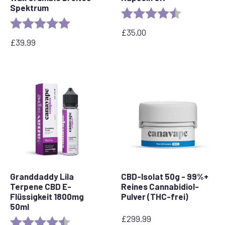
Spektrum
Rating:
4.8 out of 5 
Rating:
5.0 out of 5 stars
£
35.00
£
39.99
Granddaddy Lila
CBD-Isolat 50g - 99%+
Terpene CBD E-
Reines Cannabidiol-
Flüssigkeit 1800mg
Pulver (THC-frei)
50ml
£
299.99
Rating:
4.8 out of 5 stars