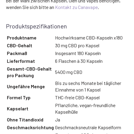
bei der Wahl zwischen Kapseln, Ölen und Vapes benötigen,
wenden Sie sich bitte an
Kontakt zu Canavape
.
Produktspezifikationen
Produktname
Hochwirksame CBD-Kapseln x180
CBD-Gehalt
30 mg CBD pro Kapsel
Packmaß
Insgesamt 180 Kapseln
Lieferformat
6 Flaschen à 30 Kapseln
Gesamt-CBD-Gehalt
5400 mg CBD
pro Packung
Bis zu sechs Monate bei täglicher
Ungefähre Menge
Einnahme von 1 Kapsel
Formel Typ
THC-freie CBD-Kapsel
Pflanzliche, vegan-freundliche
Kapselart
Kapselhülle
Ohne Titandioxid
Ja
Geschmacksrichtung
Geschmacksneutrale Kapselform