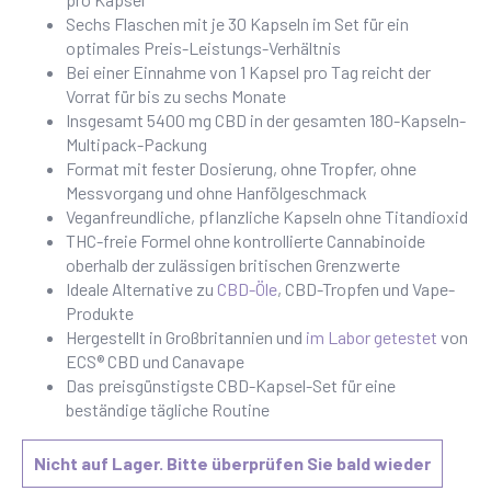
Sechs Flaschen mit je 30 Kapseln im Set für ein
optimales Preis-Leistungs-Verhältnis
Bei einer Einnahme von 1 Kapsel pro Tag reicht der
Vorrat für bis zu sechs Monate
Insgesamt 5400 mg CBD in der gesamten 180-Kapseln-
Multipack-Packung
Format mit fester Dosierung, ohne Tropfer, ohne
Messvorgang und ohne Hanfölgeschmack
Veganfreundliche, pflanzliche Kapseln ohne Titandioxid
THC-freie Formel ohne kontrollierte Cannabinoide
oberhalb der zulässigen britischen Grenzwerte
Ideale Alternative zu
CBD-Öle
, CBD-Tropfen und Vape-
Produkte
Hergestellt in Großbritannien und
im Labor getestet
von
ECS® CBD und Canavape
Das preisgünstigste CBD-Kapsel-Set für eine
beständige tägliche Routine
Nicht auf Lager. Bitte überprüfen Sie bald wieder