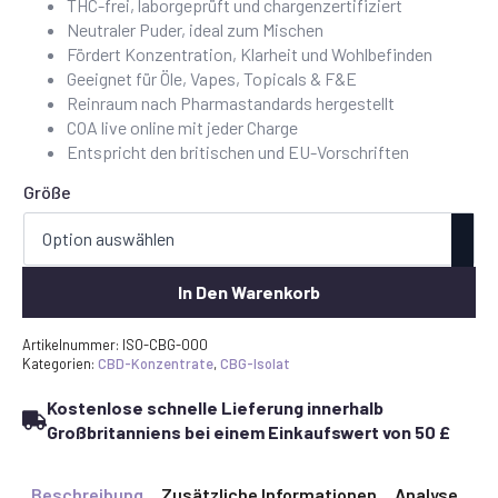
bis
THC-frei, laborgeprüft und chargenzertifiziert
£300.00
Neutraler Puder, ideal zum Mischen
Fördert Konzentration, Klarheit und Wohlbefinden
Geeignet für Öle, Vapes, Topicals & F&E
Reinraum nach Pharmastandards hergestellt
COA live online mit jeder Charge
Entspricht den britischen und EU-Vorschriften
Größe
In Den Warenkorb
Artikelnummer:
ISO-CBG-000
Kategorien:
CBD-Konzentrate
,
CBG-Isolat
Kostenlose schnelle Lieferung innerhalb
Großbritanniens bei einem Einkaufswert von 50 £
Beschreibung
Zusätzliche Informationen
Analyse