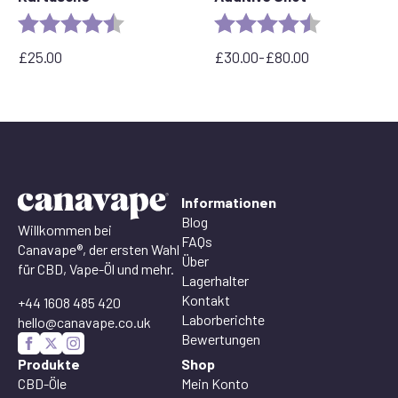
Rating:
4.5 out of 5 stars
Rating:
4.8 out of 5 
£
25.00
£
30.00
-
£
80.00
Preisspanne:
30,00
£
bis
80,00
£
Informationen
Blog
Willkommen bei
FAQs
Canavape®, der ersten Wahl
Über
für CBD, Vape-Öl und mehr.
Lagerhalter
Kontakt
+44 1608 485 420
Laborberichte
hello@canavape.co.uk
Bewertungen
Produkte
Shop
CBD-Öle
Mein Konto