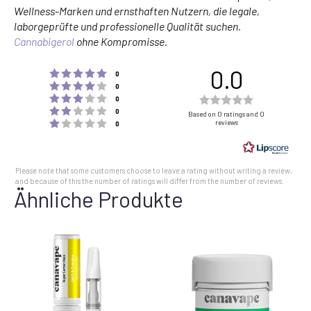
Wellness-Marken und ernsthaften Nutzern, die legale,
laborgeprüfte und professionelle Qualität suchen.
Cannabigerol
ohne Kompromisse.
0.0
Rating 5 out of 5 stars
votes
0
Rating 4 out of 5 stars
votes
0
Rating 3 out of 5 stars
Rating
votes
0
Rating 2 out of 5 stars
votes
0.0
0
Based on 0 ratings and 0
Rating 1 out of 5 stars
reviews
votes
0
out
of
5
Please note that some customers choose to leave a rating without writing a review,
stars
and because of this the number of ratings will differ from the number of reviews.
Ähnliche Produkte