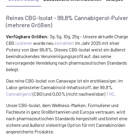
Reines CBG-Isolat - 99,8% Cannabigerol-Pulver
(mehrere Größen)
Verfügbare Größen:
3g, 5g, 10g, 25g - Unsere aktuelle Charge
CBG
isolieren
wurde neu
extrahiert
im Jahr 2025 mit einer
Potenz von über 99,8%. Dieses CBG-Isolat weist ein äußerst
beeindruckendes Verunreinigungsprofil auf, das seine
hervorragende Veredelung nach pharmazeutischen Standards
belegt.
Das reine CBG-Isolat von Canavape ist ein erstklassiger, im
Labor getesteter Cannabinoid-Inhaltsstoff, der 99,8%
Cannabigerol
(CBG) und 0,00% (nicht nachweisbar)
THC
.
Unser CBG-Isolat, dem Wellness-Marken, Formulierer und
Fachleute in ganz Großbritannien und Europa vertrauen, wird
nach pharmazeutischen Standards hergestellt und bietet eine
sichere und äußerst vielseitige Option für mit Cannabinoiden
angereicherte Produkte.