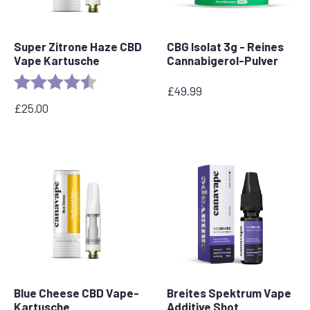
Super Zitrone Haze CBD
CBG Isolat 3g - Reines
Vape Kartusche
Cannabigerol-Pulver
Rating:
4.6 out of 5 stars
£
49.99
£
25.00
Blue Cheese CBD Vape-
Breites Spektrum Vape
Kartusche
Additive Shot