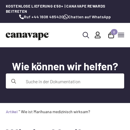
KOSTENLOSE LIEFERUNG £50+ | CANAVAPE REWARDS
BEITRETEN
Ruf +44 1608 485420
Chatten auf WhatsApp
0
Suche
nach:
Wie können wir helfen?
Suche
nach:
Artikel
"
Wie ist Marihuana medizinisch wirksam?