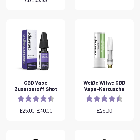
CBD Vape
Weiße Witwe CBD
Zusatzstoff Shot
Vape-Kartusche
Rating:
4.8 out of 5 stars
Rating:
4.6 out 
£
25.00
-
£
40.00
£
25.00
Preisspanne:
£25.00
bis
£40.00