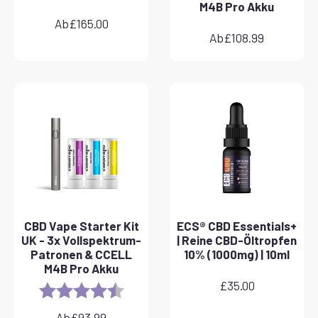
M4B Pro Akku
Ab
£
165.00
Ab
£
108.99
CBD Vape Starter Kit
ECS® CBD Essentials+
UK - 3x Vollspektrum-
| Reine CBD-Öltropfen
Patronen & CCELL
10% (1000mg) | 10ml
M4B Pro Akku
£
35.00
Rating:
4.8 out of 5 stars
Ab
£
93.99