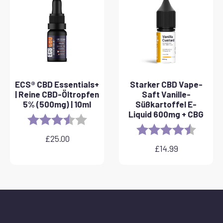
ECS® CBD Essentials+
Starker CBD Vape-
| Reine CBD-Öltropfen
Saft Vanille-
5% (500mg) | 10ml
Süßkartoffel E-
Liquid 600mg + CBG
Rating:
3.8 out of 5 stars
Rating:
4.6 out 
£
25.00
£
14.99