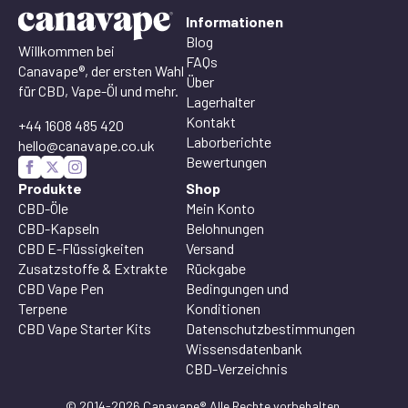
Informationen
Blog
Willkommen bei
FAQs
Canavape®, der ersten Wahl
Über
für CBD, Vape-Öl und mehr.
Lagerhalter
Kontakt
+44 1608 485 420
Laborberichte
hello@canavape.co.uk
Bewertungen
Produkte
Shop
CBD-Öle
Mein Konto
CBD-Kapseln
Belohnungen
CBD E-Flüssigkeiten
Versand
Zusatzstoffe & Extrakte
Rückgabe
CBD Vape Pen
Bedingungen und
Terpene
Konditionen
CBD Vape Starter Kits
Datenschutzbestimmungen
Wissensdatenbank
CBD-Verzeichnis
© 2014-2026 Canavape® Alle Rechte vorbehalten.